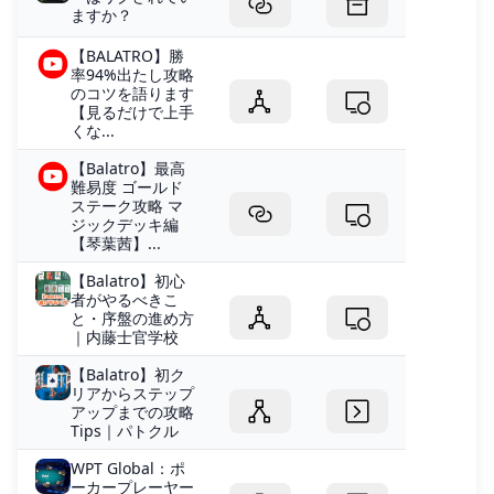
ますか？
【BALATRO】勝
率94%出たし攻略
のコツを語ります
【見るだけで上手
くな...
【Balatro】最高
難易度 ゴールド
ステーク攻略 マ
ジックデッキ編
【琴葉茜】...
【Balatro】初心
者がやるべきこ
と・序盤の進め方
｜内藤士官学校
【Balatro】初ク
リアからステップ
アップまでの攻略
Tips｜パトクル
WPT Global：ポ
ーカープレーヤー