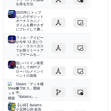
を得る方法
2025年にトップ
なしのデポジット
ボーナスカジノ：
ダイムを費やさず
にプレイして勝...
フィル・アイビー
が今年 12 月にウ
ィン・ラスベガス
でお祭りミートア
ップゲームを...
低いバイイン衛星
を介してWPTグ
ローバルメインイ
ベントの資格
Steam「デッキ構
築フェス」開催
中。
『Balatro』...
【心得】Balatro
小丑牌心得-藍色