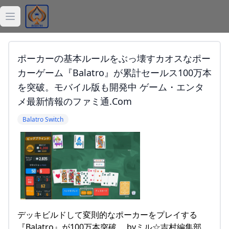
Open main menu
ジョーカー
ポーカーの基本ルールをぶっ壊すカオスなポー
デッキ
カーゲーム『Balatro』が累計セールス100万本
を突破。モバイル版も開発中 ゲーム・エンタ
バラトロ
メ最新情報のファミ通.com
Balatro Switch
Balatro計算機
Balatro記事
デッキビルドして変則的なポーカーをプレイする
『Balatro』が100万本突破。 byミル☆吉村編集部