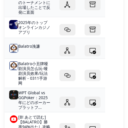
のトーナメントに
出場したことで反
発に直面
2025年のトップ
オンラインカジノ
アプリ
Balatro浼濂
Balatro小丑牌哑
剧演员怎么玩-哑
剧演员效果/玩法
解析 - 0311手游
网
WPT Global vs
GGPoker：2025
年にどのポーカー
プラットフ...
[B! あとで読む]
【BALATRO】勝
率94%出たし攻略