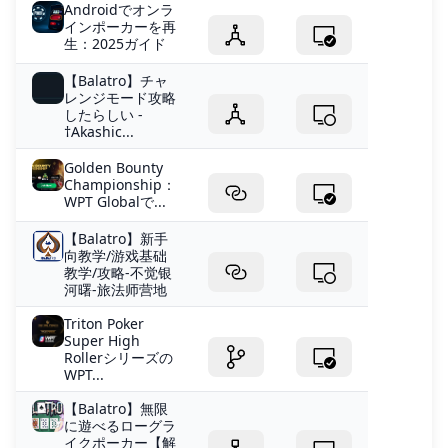
Androidでオンラ
インポーカーを再
生：2025ガイド
【Balatro】チャ
レンジモード攻略
したらしい -
†Akashic...
Golden Bounty
Championship：
WPT​​ Globalで...
【Balatro】新手
向教学/游戏基础
教学/攻略-不觉银
河曙-旅法师营地
Triton Poker
Super High
Rollerシリーズの
WPT...
【Balatro】無限
に遊べるローグラ
イクポーカー【解