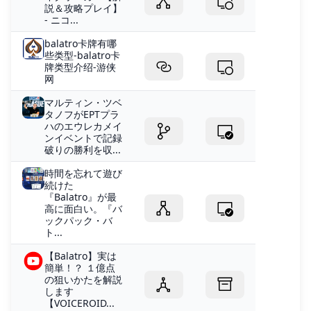
説＆攻略プレイ】
- ニコ...
balatro卡牌有哪
些类型-balatro卡
牌类型介绍-游侠
网
マルティン・ツベ
タノフがEPTプラ
ハのエウレカメイ
ンイベントで記録
破りの勝利を収...
時間を忘れて遊び
続けた
『Balatro』が最
高に面白い。『バ
ックパック・バ
ト...
【Balatro】実は
簡単！？ １億点
の狙いかたを解説
します
【VOICEROID...