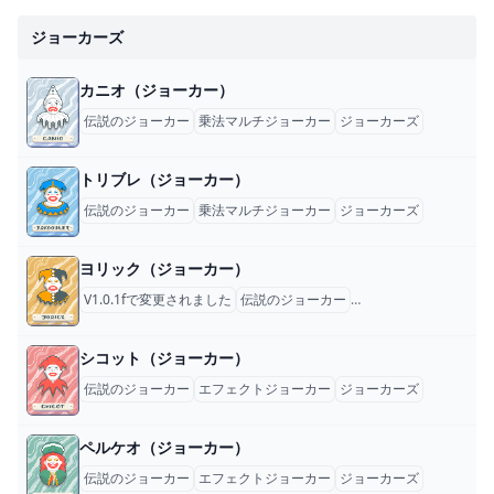
ポーカー『Balatro』
地よくてついつい何度
開発者、「ポーカーは
もプレイしたくなるポ
ジョーカーズ
ほとんどやらない」と
ーカー＋ローグライク
明かす。“わかりやす
で濃厚デッキビルディ
カニオ（ジョーカー）
いから”ポーカーにし
ングと化すゲーム
伝説のジョーカー
乗法マルチジョーカー
ジョーカーズ
たと正直に告白 -
「Balatro」プレイレ
AUTOMATON
ビュー - GIGAZINE
トリブレ（ジョーカー）
伝説のジョーカー
乗法マルチジョーカー
ジョーカーズ
ヨリック（ジョーカー）
V1.0.1fで変更されました
伝説のジョーカー
乗法マルチジョーカー
シコット（ジョーカー）
伝説のジョーカー
エフェクトジョーカー
ジョーカーズ
ペルケオ（ジョーカー）
伝説のジョーカー
エフェクトジョーカー
ジョーカーズ