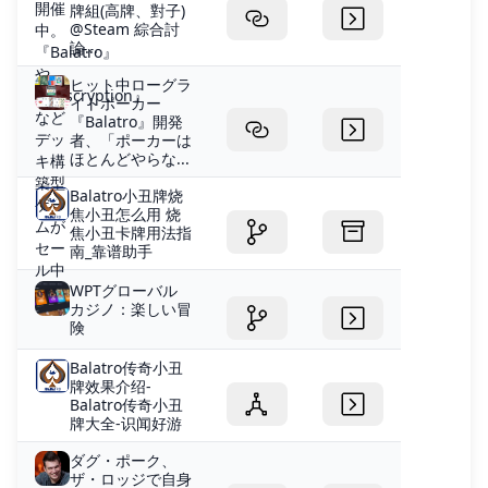
牌組(高牌、對子)
@Steam 綜合討
論...
ヒット中ローグラ
イトポーカー
『Balatro』開発
者、「ポーカーは
ほとんどやらな...
Balatro小丑牌烧
焦小丑怎么用 烧
焦小丑卡牌用法指
南_靠谱助手
WPTグローバル
カジノ：楽しい冒
険
Balatro传奇小丑
牌效果介绍-
Balatro传奇小丑
牌大全-识闻好游
ダグ・ポーク、
ザ・ロッジで自身