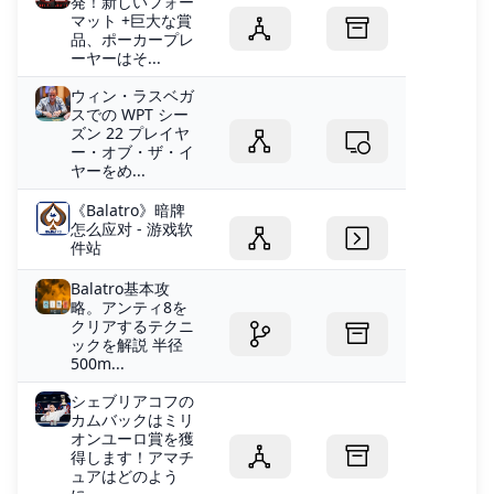
発！新しいフォー
マット +巨大な賞
品、ポーカープレ
ーヤーはそ...
ウィン・ラスベガ
スでの WPT シー
ズン 22 プレイヤ
ー・オブ・ザ・イ
ヤーをめ...
《Balatro》暗牌
怎么应对 - 游戏软
件站
Balatro基本攻
略。アンティ8を
クリアするテクニ
ックを解説 半径
500m...
シェブリアコフの
カムバックはミリ
オンユーロ賞を獲
得します！アマチ
ュアはどのよう