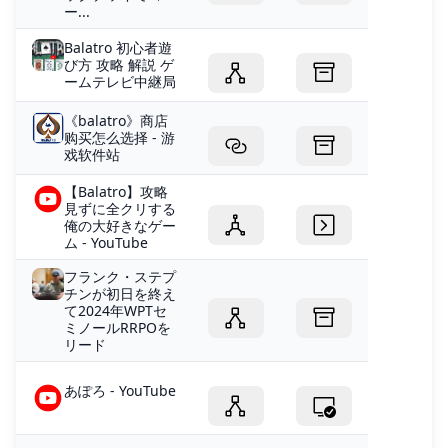
ー...
Balatro 初心者遊
び方 攻略 解説 ゲ
ームテレビ中継局
《balatro》商店
购买怎么选择 - 游
戏软件站
【Balatro】攻略
見ずに全クリする
俺の大好きなゲー
ム - YouTube
フランク・ステプ
チンが初日を終え
て2024年WPTセ
ミノールRRPOを
リード
あぽろ - YouTube