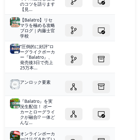
のコツを語ります
【見...
【Balatro】リセ
マラを極める攻略
ブログ｜内藤士官
学校
“圧倒的に好評”ロ
ーグライクポーカ
ー『Balatro』、
発売後3日で売上
25万本...
アンロック要素
『Balatro』を実
況生配信！ ポー
カーとローグライ
クが融合!? 一体ど
んな...
オンラインポーカ
ーはリグされてい