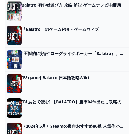
Balatro 初心者遊び方 攻略 解説 ゲームテレビ中継局
『Balatro』のゲーム紹介 - ゲームウィズ
“圧倒的に好評”ローグライクポーカー『Balatro』、発売後3日で売上25万本達成。インフレさせまくりポーカー、口コミ広まりロケットスタート - AUTOMATON
[B! game] Balatro 日本語攻略Wiki
[B! あとで読む] 【BALATRO】勝率94%出たし攻略のコツを語ります【見るだけで上手くなる！】#balatro
〈2024年5月〉Steamの良作おすすめ86選 人気作からインディーズまで - Moovoo(ムーブー)