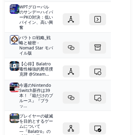
WPTグローバル
のサンデーハイパ
ーPKO対決：低い
バイイン、高い興
奮
バラトロ戦略_戦
略と秘密 -
Nomad Star モバ
イル版
【心得】Balatro
毒性極強的爬塔撲
克牌 @Steam...
今週のNintendo
Switch新作は39
本！『箱だけのブ
ルース』『ブラ
ッ...
プレイヤーの破滅
を目的とするゲー
ムについて
―『Balatro』の