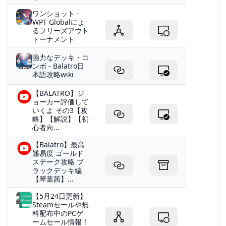
ワンショット -
WPT Globalによ
るフリーズアウト
トーナメント
強力なデッキ・コ
ンボ - Balatro日
本語攻略wiki
【BALATRO】ジ
ョーカー評価して
いくよ その3【攻
略】【解説】【初
心者向...
【Balatro】最高
難易度 ゴールド
ステーク攻略 ブ
ラックデッキ編
【琴葉茜】...
【5月24日更新】
Steamセールや無
料配布中のPCゲ
ームセール情報！