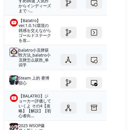
すめ86選 人気作
からインディーズ
まで -...
【Balatro】
ver.1.0.1c環境の
雑感を交えながら
ゴールドステーク
を攻...
balatro小丑牌获
胜方法_balatro小
丑牌怎么获胜_单
词乎
Steam 上的 赛博
甜心
【BALATRO】ジ
ョーカー評価して
いくよ その4【攻
略】【解説】【初
心者向...
2025 WSOP爆