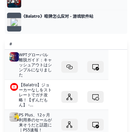
《Balatro》暗牌怎么应对 - 游戏软件站
#
WPTグローバル
離脱ガイド：キャ
ッシュアウトはシ
ンプルになりまし
た
【Balatro】ジョ
ーカーなしをスト
レートでガチ攻
略！【ずんだも
ん】 -...
PS Plus、12ヶ月
利用券のセールが
来そうだと話題に
｜PS5速報！