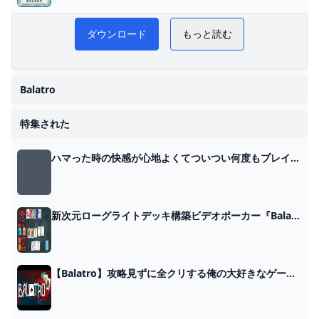
Balatro 日本語攻略 WiKi
ダウンロード
もっと読む
マ
Balatro
特集された
ハマった時の快感が心地よくてついつい何度もプレイしたくなるポーカー＋ローグライクで濃厚デッキビルディングと化すゲーム「Balatro」プレイレビュー - GIGAZINE
新次元ローグライトデッキ構築ビデオポーカー『Balatro』無数のジョーカーやタロットを組み合わせて超インフレデッキを作り出せ！【プレイレポ】 Game*Spark - 国内・海外ゲーム情報サイト
【Balatro】攻略見ずに全クリする俺の大好きなゲーム - YouTube