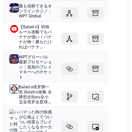
最も信頼できるオ
ンラインカジノ：
WPT Global
【Balatro】特殊
ルール攻略でもバ
ナナが強い！バナ
ナが神！勝ちたけ
ればバナナ...
WPTグローバル
最新プロモーショ
ン：追加のプレイ
マネーへのチケッ
ト
Balatro塔罗牌一
览 Balatro攻略 全
牌型全Boss全小
丑全塔罗全星球...
ハマった時の快感
が心地よくてつい
つい何度もプレイ
したくなるポーカ
ー＋ローグライ