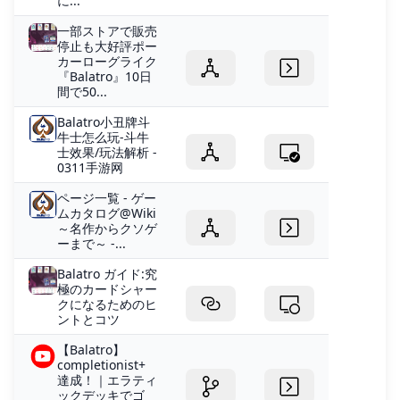
に...
一部ストアで販売
停止も大好評ポー
カーローグライク
『Balatro』10日
間で50...
Balatro小丑牌斗
牛士怎么玩-斗牛
士效果/玩法解析 -
0311手游网
ページ一覧 - ゲー
ムカタログ@Wiki
～名作からクソゲ
ーまで～ -...
Balatro ガイド:究
極のカードシャー
クになるためのヒ
ントとコツ
【Balatro】
completionist+
達成！｜エラティ
ックデッキでゴ