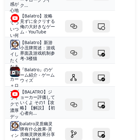
ク...
【Balatro】攻略
見ずに全クリする
俺の大好きなゲー
ム - YouTube
【Balatro】新游
小丑牌简述：游戏
界面及游戏机制参
考-3楼猫
『Balatro』のゲ
ーム紹介 - ゲーム
ウィズ
【BALATRO】ジ
ョーカー評価して
いくよ その1【攻
略】【解説】【初
心者向...
balatro灵质幽灵
牌有什么效果-灵
质幽灵牌效果分享
_3DM单机