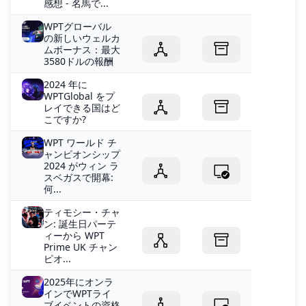
感想 - 名馬で...
WPTグローバル
の新しいウェルカ
ムボーナス：最大
3580ドルの報酬
2024 年に
WPTGlobal をプ
レイできる国はど
こですか?
WPT ワールド チ
ャンピオンシップ
2024 がウィン ラ
スベガスで開幕:
何...
ティモシー・チャ
ン: 誕生日パーテ
ィーから WPT
Prime UK チャン
ピオ...
2025年にオンラ
インでWPTライ
ブイベントの資格