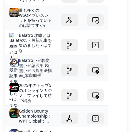
最も多くの
WSOP ブレスレ
ットを持っている
のは誰ですか?
Balatro 攻略とは
人気・最新記事を
集めました - はて
な
Balatro小丑牌烧
焦小丑怎么用 烧
焦小丑卡牌用法指
南_靠谱助手
2025年のトップ5
のオンラインカジ
ノ：プレイして勝
つ場所
Golden Bounty
Championship：
WPT​​ Globalで...
オンラインカジノ