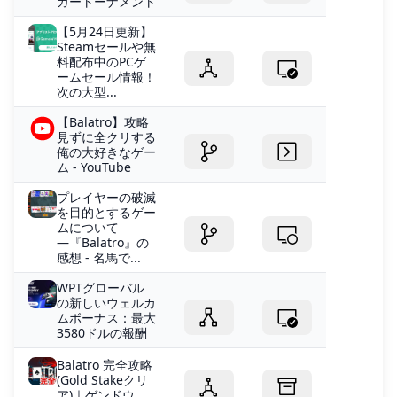
カートーナメント
【5月24日更新】
Steamセールや無
料配布中のPCゲ
ームセール情報！
次の大型...
【Balatro】攻略
見ずに全クリする
俺の大好きなゲー
ム - YouTube
プレイヤーの破滅
を目的とするゲー
ムについて
―『Balatro』の
感想 - 名馬で...
WPTグローバル
の新しいウェルカ
ムボーナス：最大
3580ドルの報酬
Balatro 完全攻略
(Gold Stakeクリ
ア)｜ゲンドウ