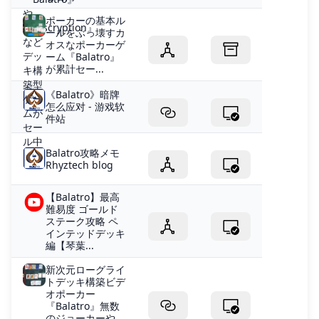
ポーカーの基本ル
ールをぶっ壊すカ
オスなポーカーゲ
ーム『Balatro』
が累計セー...
《Balatro》暗牌
怎么应对 - 游戏软
件站
Balatro攻略メモ
Rhyztech blog
【Balatro】最高
難易度 ゴールド
ステーク攻略 ペ
インテッドデッキ
編【琴葉...
新次元ローグライ
トデッキ構築ビデ
オポーカー
『Balatro』無数
のジョーカーや