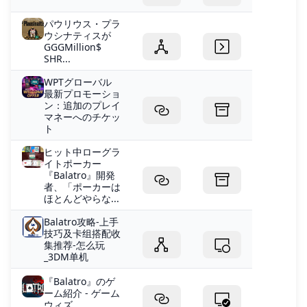
パウリウス・プラ
ウシナティスが
GGGMillion$
SHR...
WPTグローバル
最新プロモーショ
ン：追加のプレイ
マネーへのチケッ
ト
ヒット中ローグラ
イトポーカー
『Balatro』開発
者、「ポーカーは
ほとんどやらな...
Balatro攻略-上手
技巧及卡组搭配收
集推荐-怎么玩
_3DM单机
『Balatro』のゲ
ーム紹介 - ゲーム
ウィズ