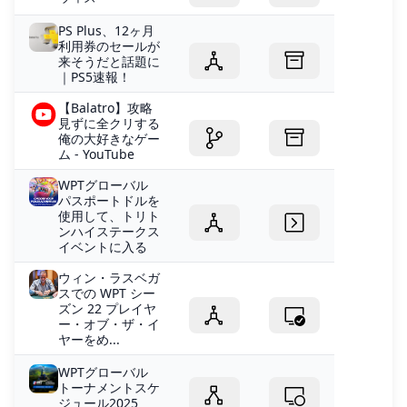
PS Plus、12ヶ月
利用券のセールが
来そうだと話題に
｜PS5速報！
【Balatro】攻略
見ずに全クリする
俺の大好きなゲー
ム - YouTube
WPTグローバル
パスポートドルを
使用して、トリト
ンハイステークス
イベントに入る
ウィン・ラスベガ
スでの WPT シー
ズン 22 プレイヤ
ー・オブ・ザ・イ
ヤーをめ...
WPTグローバル
トーナメントスケ
ジュール2025