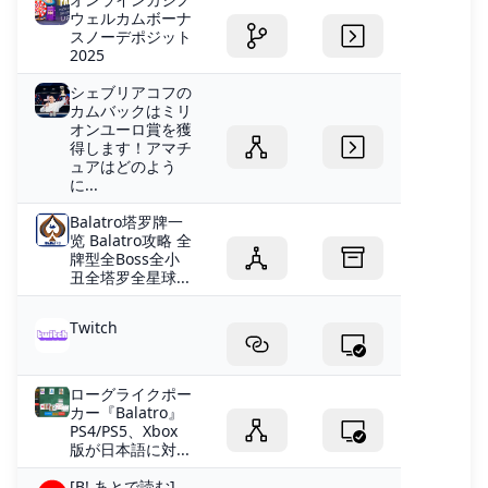
ウェルカムボーナ
スノーデポジ​​ット
2025
シェブリアコフの
カムバックはミリ
オンユーロ賞を獲
得します！アマチ
ュアはどのよう
に...
Balatro塔罗牌一
览 Balatro攻略 全
牌型全Boss全小
丑全塔罗全星球...
Twitch
ローグライクポー
カー『Balatro』
PS4/PS5、Xbox
版が日本語に対...
[B! あとで読む]