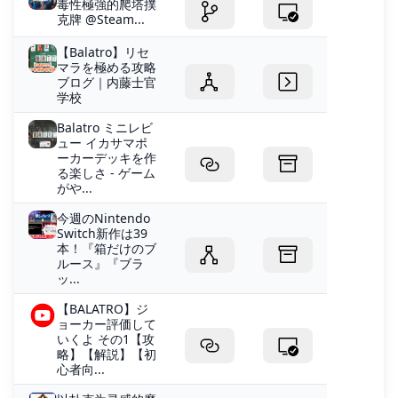
毒性極強的爬塔撲
克牌 @Steam...
【Balatro】リセ
マラを極める攻略
ブログ｜内藤士官
学校
Balatro ミニレビ
ュー イカサマポ
ーカーデッキを作
る楽しさ - ゲーム
がや...
今週のNintendo
Switch新作は39
本！『箱だけのブ
ルース』『ブラ
ッ...
【BALATRO】ジ
ョーカー評価して
いくよ その1【攻
略】【解説】【初
心者向...