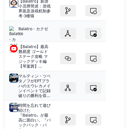
【Balatro】新游
小丑牌简述：游戏
界面及游戏机制参
考-3楼猫
Balatro - カクゼ
ツ
【Balatro】最高
難易度 ゴールド
ステーク攻略 マ
ジックデッキ編
【琴葉茜】...
マルティン・ツベ
タノフがEPTプラ
ハのエウレカメイ
ンイベントで記録
破りの勝利を収...
時間を忘れて遊び
続けた
『Balatro』が最
高に面白い。『バ
ックパック・バ