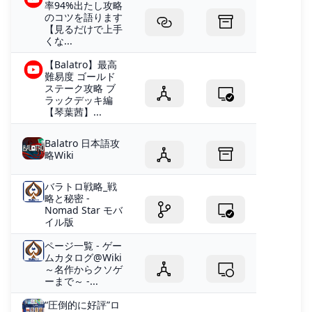
率94%出たし攻略
のコツを語ります
【見るだけで上手
くな...
【Balatro】最高
難易度 ゴールド
ステーク攻略 ブ
ラックデッキ編
【琴葉茜】...
Balatro 日本語攻
略Wiki
バラトロ戦略_戦
略と秘密 -
Nomad Star モバ
イル版
ページ一覧 - ゲー
ムカタログ@Wiki
～名作からクソゲ
ーまで～ -...
“圧倒的に好評”ロ