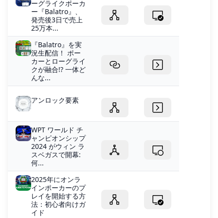
ーグライクポーカ
ー『Balatro』、
発売後3日で売上
25万本...
『Balatro』を実
況生配信！ ポー
カーとローグライ
クが融合!? 一体ど
んな...
アンロック要素
WPT ワールド チ
ャンピオンシップ
2024 がウィン ラ
スベガスで開幕:
何...
2025年にオンラ
インポーカーのプ
レイを開始する方
法：初心者向けガ
イド