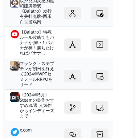
以扑克为灵感的魔
幻建牌游戏
《Balatro》发行
有关扑克牌-西乐
百世游戏网
【Balatro】特殊
ルール攻略でもバ
ナナが強い！バナ
ナが神！勝ちたけ
ればバナナ...
フランク・ステプ
チンが初日を終え
て2024年WPTセ
ミノールRRPOを
リード
〈2024年5月〉
Steamの良作おす
すめ86選 人気作
からインディーズ
まで -...
x.com