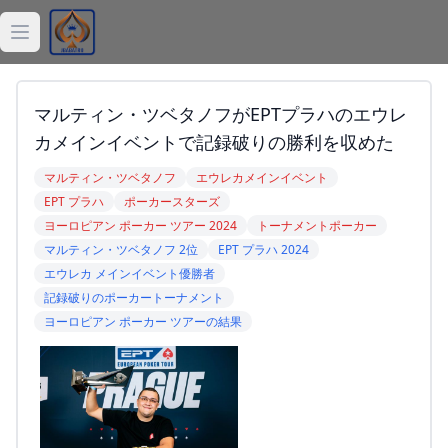
Open main menu
ジョーカー
マルティン・ツベタノフがEPTプラハのエウレ
デッキ
カメインイベントで記録破りの勝利を収めた
マルティン・ツベタノフ
エウレカメインイベント
バラトロ
EPT プラハ
ポーカースターズ
ヨーロピアン ポーカー ツアー 2024
トーナメントポーカー
Balatro計算機
マルティン・ツベタノフ 2位
EPT プラハ 2024
エウレカ メインイベント優勝者
Balatro記事
記録破りのポーカートーナメント
ヨーロピアン ポーカー ツアーの結果