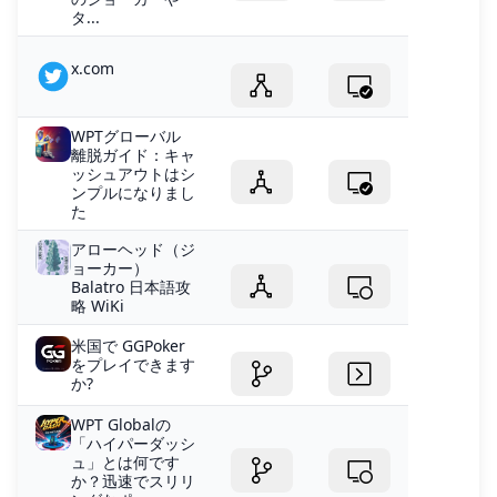
タ...
x.com
WPTグローバル
離脱ガイド：キャ
ッシュアウトはシ
ンプルになりまし
た
アローヘッド（ジ
ョーカー）
Balatro 日本語攻
略 WiKi
米国で GGPoker
をプレイできます
か?
WPT Globalの
「ハイパーダッシ
ュ」とは何です
か？迅速でスリリ