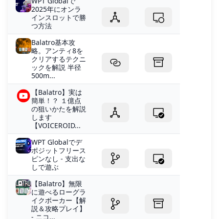
WPT Globalで
2025年にオンラ
インスロットで勝
つ方法
Balatro基本攻
略。アンティ8を
クリアするテクニ
ックを解説 半径
500m...
【Balatro】実は
簡単！？ １億点
の狙いかたを解説
します
【VOICEROID...
WPT Globalでデ
ポジットフリース
ピンなし - 支出な
しで遊ぶ
【Balatro】無限
に遊べるローグラ
イクポーカー【解
説＆攻略プレイ】
- ニコ...