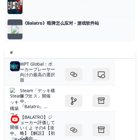
《Balatro》暗牌怎么应对 - 游戏软件站
#
WPT Global：ポ
ーカープレーヤー
向けの最高の選択
肢
Steam「デッキ構
築フェス」開催
中。
『Balatro』...
【BALATRO】ジ
ョーカー評価して
いくよ その4【攻
略】【解説】【初
心者向...