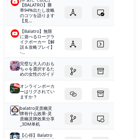
【BALATRO】勝
率94%出たし攻略
のコツを語ります
【見...
【Balatro】無限
に遊べるローグラ
イクポーカー【解
説＆攻略プレイ】
-...
完璧な大人のおも
ちゃを選択するた
めの女性のガイド
オンラインポーカ
ーはリグされてい
ますか？
balatro灵质幽灵
牌有什么效果-灵
质幽灵牌效果分享
_3DM单机
【心得】Balatro