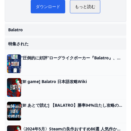
Balatro 日本語攻略 WiKi
ダウンロード
もっと読む
Balatro
特集された
“圧倒的に好評”ローグライクポーカー『Balatro』、発売後3日で売上25万本達成。インフレさせまくりポーカー、口コミ広まりロケットスタート - AUTOMATON
[B! game] Balatro 日本語攻略Wiki
[B! あとで読む] 【BALATRO】勝率94%出たし攻略のコツを語ります【見るだけで上手くなる！】#balatro
〈2024年5月〉Steamの良作おすすめ86選 人気作からインディーズまで - Moovoo(ムーブー)