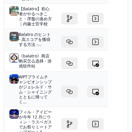
【Balatro】初心
者がやるべきこ
と・序盤の進め方
｜内藤士官学校
Balatro のヒント
- 高スコアを獲得
する方法 -...
《balatro》商店
购买怎么选择 - 游
戏软件站
WPTプライムチ
ャンピオンシップ
がジェレルド・サ
ム・シャイニング
とともに帰って
く...
フィル・アイビー
が今年 12 月にウ
ィン・ラスベガス
でお祭りミートア
ップゲームを...