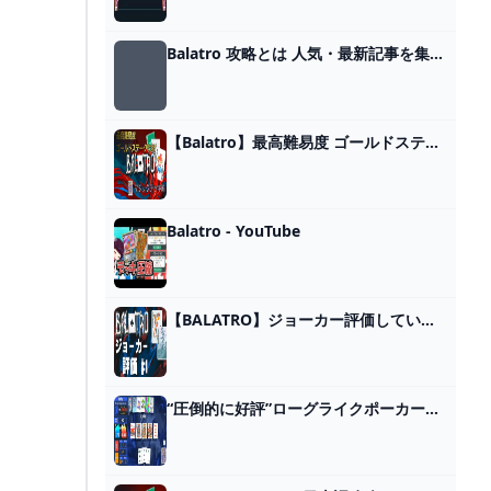
Balatro 攻略とは 人気・最新記事を集めました - はてな
【Balatro】最高難易度 ゴールドステーク攻略 マジックデッキ編【琴葉茜】 - YouTube
Balatro - YouTube
【BALATRO】ジョーカー評価していくよ その1【攻略】【解説】【初心者向け】【ver1.00n-FULL】#balatro - YouTube
“圧倒的に好評”ローグライクポーカー『Balatro』、発売後3日で売上25万本達成。インフレさせまくりポーカー、口コミ広まりロケットスタート - AUTOMATON