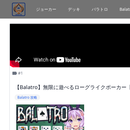
ジョーカー
デッキ
バラトロ
Bal
#1
【Balatro】無限に遊べるローグライクポーカー【解
Balatro 攻略