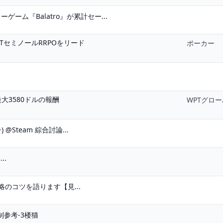
ム『Balatro』が累計セー...
TセミノールRRPOをリード
ポーカー
大3580ドルの報酬
WPTグロ
@Steam 綜合討論...
..
攻略のコツを語ります【見...
制参考-3楼猫