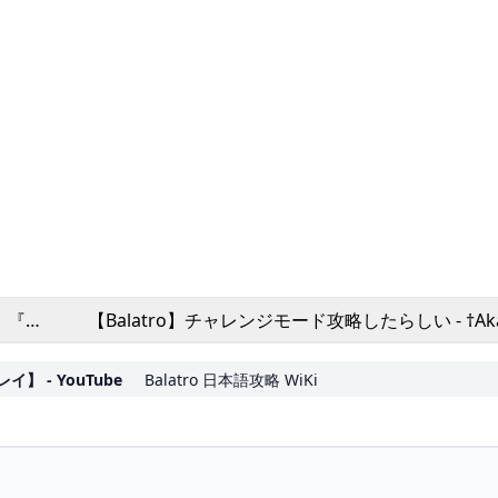
。『バ
【Balatro】チャレンジモード攻略したらしい - †Aka
【ライ
Records† by Yumekui・S
ライン
 - YouTube
Balatro 日本語攻略 WiKi