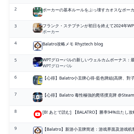
2
ポーカーの基本ルールをぶっ壊すカオスなポーカーゲー
フランク・ステプチンが初日を終えて2024年WP
3
ポーカー
4
Balatro攻略メモ Rhyztech blog
WPTグローバルの新しいウェルカムボーナス：最
5
WPTグローバル
6
【心得】Balatro小丑牌心得-藍色牌組(高牌、對子) 
7
【心得】Balatro 毒性極強的爬塔撲克牌 @Steam.
8
[B! あとで読む] 【BALATRO】勝率94%出たし
9
【Balatro】新游小丑牌简述：游戏界面及游戏机