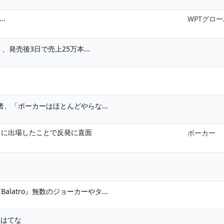
..
WPTグロ
、発売後3日で売上25万本...
者、「ポーカーはほとんどやらな...
トに出場したことで反発に直面
ポーカー
atro』無数のジョーカーやタ...
 はてな