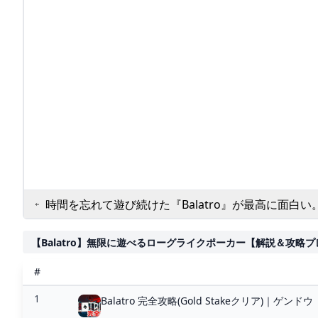
時間を忘れて遊び続けた『Balatro』が最高に面白い
ックパック・バトル』『Mimic Logic』もオススメ
ターが選ぶ電撃インディー大賞2024】 - 電撃オン
【Balatro】無限に遊べるローグライクポーカー【解説＆攻略プレイ】
#
1
Balatro 完全攻略(Gold Stakeクリア)｜ゲンドウ