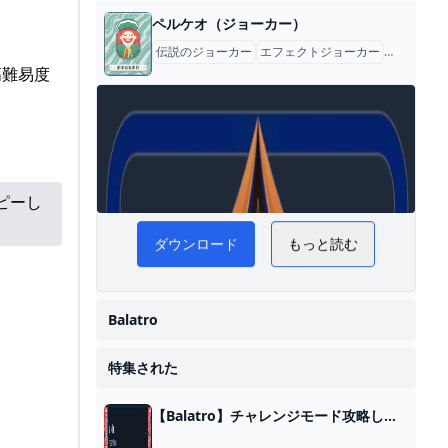
ペルケオ（ジョーカー）
伝説のジョーカー
エフェクトジョーカー
ジョーカー
高難易度
 WiKi
ピーし
ダウンロード
もっと読む
Balatro
特集された
【Balatro】チャレンジモード攻略したらしい - †Akashic Records† by Yumekui・S