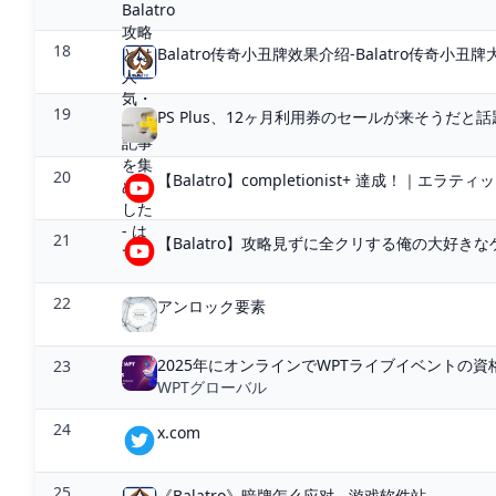
18
Balatro传奇小丑牌效果介绍-Balatro传奇小丑
19
PS Plus、12ヶ月利用券のセールが来そうだと話
20
【Balatro】completionist+ 達成！｜エラテ
21
【Balatro】攻略見ずに全クリする俺の大好きなゲーム
22
アンロック要素
2025年にオンラインでWPTライブイベントの
23
WPTグローバル
24
x.com
25
《Balatro》暗牌怎么应对 - 游戏软件站