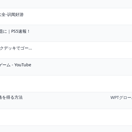
牌大全-识闻好游
題に｜PS5速報！
ィックデッキでゴー...
 - YouTube
資格を得る方法
WPTグロ