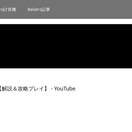
atro計算機
Balatro記事
説＆攻略プレイ】 - YouTube