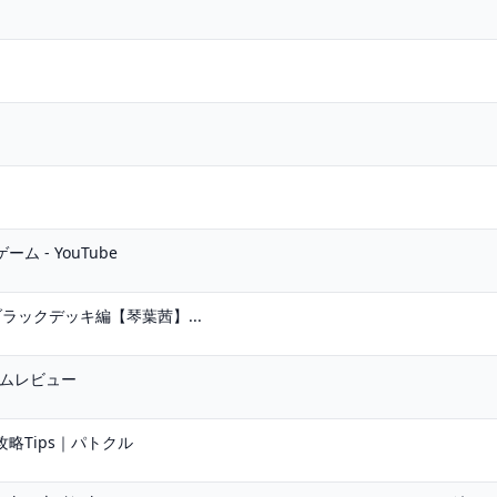
 - YouTube
ブラックデッキ編【琴葉茜】...
ゲームレビュー
攻略Tips｜パトクル