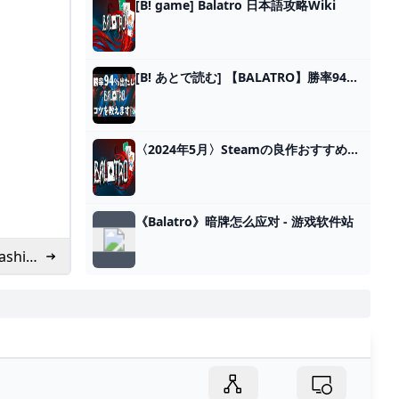
[B! game] Balatro 日本語攻略Wiki
[B! あとで読む] 【BALATRO】勝率94%出たし攻略のコツを語ります【見るだけで上手くなる！】#balatro
〈2024年5月〉Steamの良作おすすめ86選 人気作からインディーズまで - Moovoo(ムーブー)
《Balatro》暗牌怎么应对 - 游戏软件站
shic