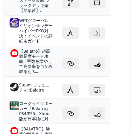
ステーク攻略 ブ
ラックデッキ編
【琴葉茜】...
WPTグローバル
ミリオンサンデー
ハイパーPKO対
決：イベントの詳
細＆ガイド
【Balatro】超高
難易度モード攻
略!! 手数を増やし
て高倍率をつかみ
取る組み...
Steam コミュニ
ティ::Balatro
ローグライクポー
カー『Balatro』
PS4/PS5、Xbox
版が日本語に対...
【BALATRO】勝
率94%出たし攻略