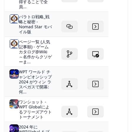
得することで全
員...
バラトロ戦略_戦
略と秘密 -
Nomad Star モバ
イル版
ページ一覧 (人気
記事順) - ゲーム
カタログ@Wiki
～名作からクソゲ
ーま...
WPT ワールド チ
ャンピオンシップ
2024 がウィン ラ
スベガスで開幕:
何...
ワンショット -
WPT Globalによ
るフリーズアウト
トーナメント
2024 年に
WPTGlobal をプ