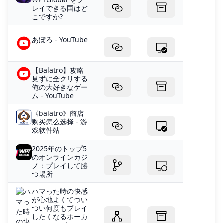
レイできる国はど
こですか?
あぽろ - YouTube
【Balatro】攻略
見ずに全クリする
俺の大好きなゲー
ム - YouTube
《balatro》商店
购买怎么选择 - 游
戏软件站
2025年のトップ5
のオンラインカジ
ノ：プレイして勝
つ場所
ハマった時の快感
が心地よくてつい
つい何度もプレイ
したくなるポーカ