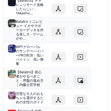
【Balatro】チャ
レンジモード攻略
したらしい -
†Akashic...
Balatro ミニレビ
ュー イカサマポ
ーカーデッキを作
る楽しさ - ゲーム
がや...
WPTグローバル
のサンデーハイパ
ーPKO対決：低い
バイイン、高い興
奮
【Balatro】初心
者がやるべきこ
と・序盤の進め方
｜内藤士官学校
完璧な大人のおも
ちゃを選択するた
めの女性のガイド