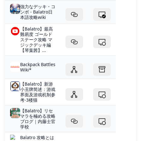
強力なデッキ・コ
ンボ - Balatro日
本語攻略wiki
【Balatro】最高
難易度 ゴールド
ステーク攻略 マ
ジックデッキ編
【琴葉茜】...
Backpack Battles
Wiki*
【Balatro】新游
小丑牌简述：游戏
界面及游戏机制参
考-3楼猫
【Balatro】リセ
マラを極める攻略
ブログ｜内藤士官
学校
Balatro 攻略とは