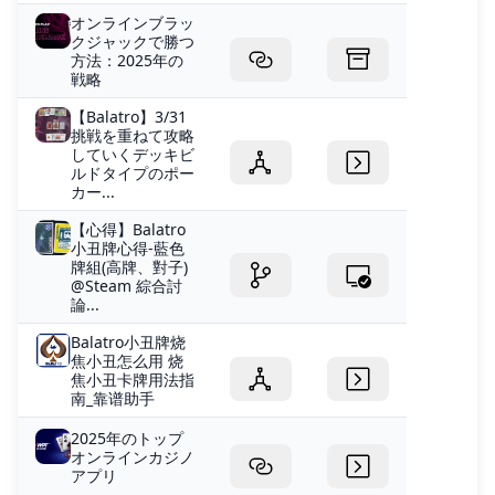
オンラインブラッ
クジャックで勝つ
方法：2025年の
戦略
【Balatro】3/31
挑戦を重ねて攻略
していくデッキビ
ルドタイプのポー
カー...
【心得】Balatro
小丑牌心得-藍色
牌組(高牌、對子)
@Steam 綜合討
論...
Balatro小丑牌烧
焦小丑怎么用 烧
焦小丑卡牌用法指
南_靠谱助手
2025年のトップ
オンラインカジノ
アプリ