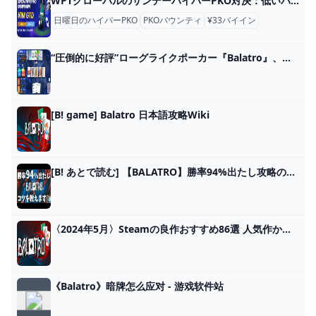
WPTグローバルのサンデーハイパーPKO対決：低いバイイン、高い興奮
日曜日のハイパーPKO
PKOバウンティ
¥33バイイン
“圧倒的に好評”ローグライクポーカー『Balatro』、発売後3日で売上25万本達成。インフレさせまくりポーカー、口コミ広まりロケットスタート - AUTOMATON
[B! game] Balatro 日本語攻略Wiki
[B! あとで読む] 【BALATRO】勝率94%出たし攻略のコツを語ります【見るだけで上手くなる！】#balatro
〈2024年5月〉Steamの良作おすすめ86選 人気作からインディーズまで - Moovoo(ムーブー)
《Balatro》暗牌怎么应对 - 游戏软件站