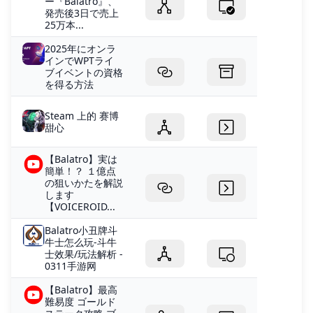
ー『Balatro』、
発売後3日で売上
25万本...
2025年にオンラ
インでWPTライ
ブイベントの資格
を得る方法
Steam 上的 赛博
甜心
【Balatro】実は
簡単！？ １億点
の狙いかたを解説
します
【VOICEROID...
Balatro小丑牌斗
牛士怎么玩-斗牛
士效果/玩法解析 -
0311手游网
【Balatro】最高
難易度 ゴールド