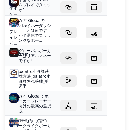
をプレイできます
か?
WPT Globalの
「ハイパーダッシ
ュ」とは何です
か？迅速でスリリ
ングなポー...
グローバルポーカ
ーはリアルマネー
ですか?
balatro小丑牌获
胜方法_balatro小
丑牌怎么获胜_单
词乎
WPT Global：ポ
ーカープレーヤー
向けの最高の選択
肢
“圧倒的に好評”ロ
ーグライクポーカ