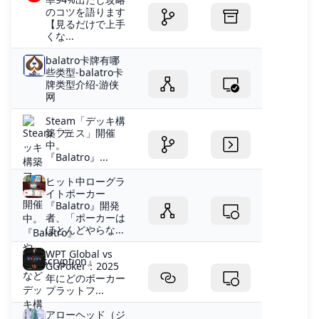
のコツを語ります
【見るだけで上手
くな...
balatro卡牌有哪
些类型-balatro卡
牌类型介绍-游侠
网
Steam「デッキ構
築フェス」開催
中。
『Balatro』...
ヒット中ローグラ
イトポーカー
『Balatro』開発
者、「ポーカーは
ほとんどやらな...
WPT Global vs
GGPoker：2025
年にどのポーカー
プラットフ...
アローヘッド（ジ