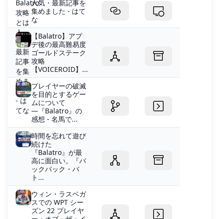
人気・最新記事を
集めました - はて
な
【Balatro】アプ
デ後の最高難易度
ゴールドステーク
攻略
【VOICEROID】...
プレイヤーの破滅
を目的とするゲー
ムについて
―『Balatro』の
感想 - 名馬で...
時間を忘れて遊び
続けた
『Balatro』が最
高に面白い。『バ
ックパック・バ
ト...
ウィン・ラスベガ
スでの WPT シー
ズン 22 プレイヤ
ー・オブ・ザ・イ