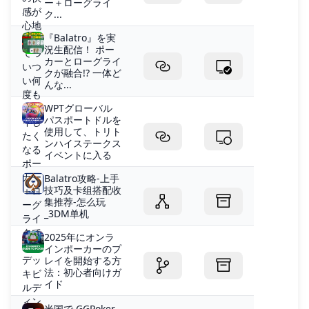
ー＋ローグライ
ク...
『Balatro』を実
況生配信！ ポー
カーとローグライ
クが融合!? 一体ど
んな...
WPTグローバル
パスポートドルを
使用して、トリト
ンハイステークス
イベントに入る
Balatro攻略-上手
技巧及卡组搭配收
集推荐-怎么玩
_3DM单机
2025年にオンラ
インポーカーのプ
レイを開始する方
法：初心者向けガ
イド
米国で GGPoker