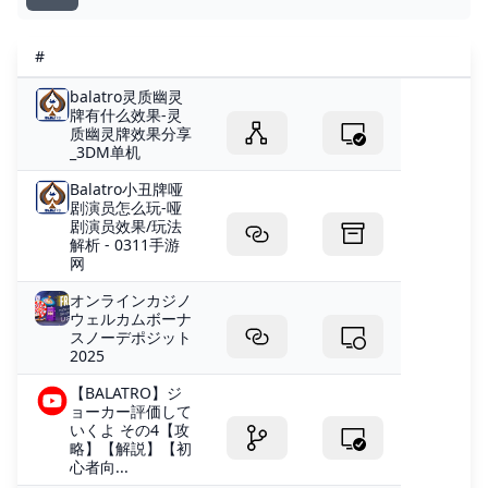
#
balatro灵质幽灵
牌有什么效果-灵
质幽灵牌效果分享
_3DM单机
Balatro小丑牌哑
剧演员怎么玩-哑
剧演员效果/玩法
解析 - 0311手游
网
オンラインカジノ
ウェルカムボーナ
スノーデポジ​​ット
2025
【BALATRO】ジ
ョーカー評価して
いくよ その4【攻
略】【解説】【初
心者向...