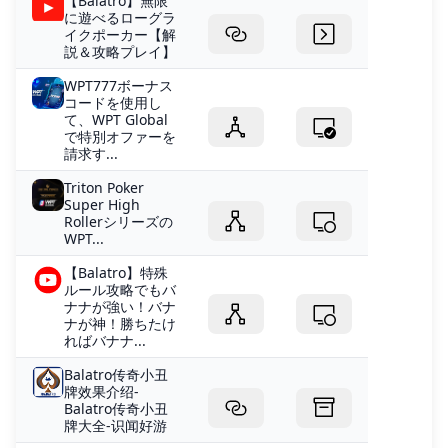
【Balatro】無限
に遊べるローグラ
イクポーカー【解
説＆攻略プレイ】
WPT777ボーナス
コードを使用し
て、WPT Global
で特別オファーを
請求す...
Triton Poker
Super High
Rollerシリーズの
WPT...
【Balatro】特殊
ルール攻略でもバ
ナナが強い！バナ
ナが神！勝ちたけ
ればバナナ...
Balatro传奇小丑
牌效果介绍-
Balatro传奇小丑
牌大全-识闻好游