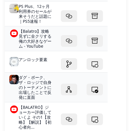
PS Plus、12ヶ月
利用券のセールが
来そうだと話題に
｜PS5速報！
【Balatro】攻略
見ずに全クリする
俺の大好きなゲー
ム - YouTube
アンロック要素
ダグ・ポーク、
ザ・ロッジで自身
のトーナメントに
出場したことで反
発に直面
【BALATRO】ジ
ョーカー評価して
いくよ その1【攻
略】【解説】【初
心者向...