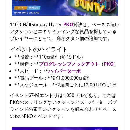
110°CNâ¥Sunday Hyper
PKO
対決は、ペースの速い
アクションとエキサイティングな賞品を探している
プレイヤーにとって、高オクタン価の追加です。
イベントのハイライト
**投資：**110cnâ¥（約15ドル）
**構造：**
プログレッシブノックアウト
（
PKO
）
**スピード：**
ハイパーターボ
**賞品プール：**â¥1,000,000cnâ¥
**スケジュール：**2週間ごとに12:00 UTCに1日
イベント67-Mエントリは1,050ドルであり、これは
PKOのスリリングなアクションとスーパーターボブ
ラインドの素早いアクションを組み合わせたペース
の速いPKOイベントです。