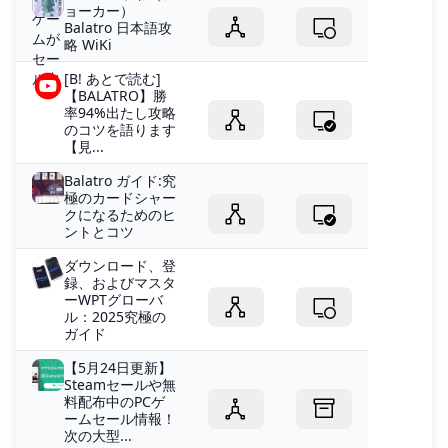
ョーカー）
Balatro 日本語攻
略 WiKi
[B! あとで読む]
【BALATRO】勝
率94%出たし攻略
のコツを語ります
【見...
Balatro ガイド:究
極のカードシャー
クになるためのヒ
ントとコツ
ダウンロード、登
録、およびマスタ
ーWPTグローバ
ル：2025究極の
ガイド
【5月24日更新】
Steamセールや無
料配布中のPCゲ
ームセール情報！
次の大型...