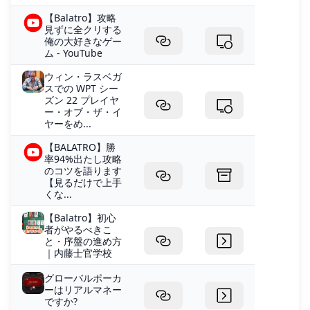
【Balatro】攻略
見ずに全クリする
俺の大好きなゲー
ム - YouTube
ウィン・ラスベガ
スでの WPT シー
ズン 22 プレイヤ
ー・オブ・ザ・イ
ヤーをめ...
【BALATRO】勝
率94%出たし攻略
のコツを語ります
【見るだけで上手
くな...
【Balatro】初心
者がやるべきこ
と・序盤の進め方
｜内藤士官学校
グローバルポーカ
ーはリアルマネー
ですか?