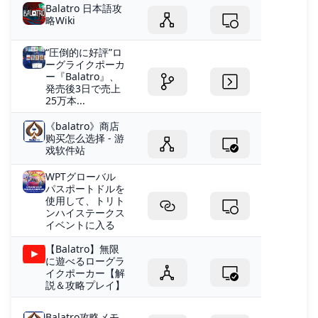
Balatro 日本語攻
略Wiki
“圧倒的に好評”ロ
ーグライクポーカ
ー『Balatro』、
発売後3日で売上
25万本...
《balatro》商店
购买怎么选择 - 游
戏软件站
WPTグローバル
パスポートドルを
使用して、トリト
ンハイステークス
イベントに入る
【Balatro】無限
に遊べるローグラ
イクポーカー【解
説＆攻略プレイ】
Balatro攻略メモ