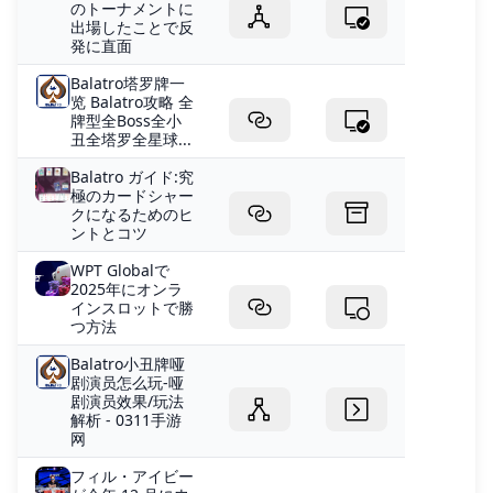
のトーナメントに
出場したことで反
発に直面
Balatro塔罗牌一
览 Balatro攻略 全
牌型全Boss全小
丑全塔罗全星球...
Balatro ガイド:究
極のカードシャー
クになるためのヒ
ントとコツ
WPT Globalで
2025年にオンラ
インスロットで勝
つ方法
Balatro小丑牌哑
剧演员怎么玩-哑
剧演员效果/玩法
解析 - 0311手游
网
フィル・アイビー