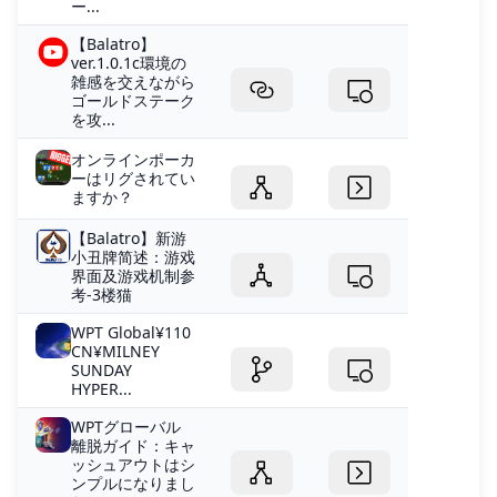
ー...
【Balatro】
ver.1.0.1c環境の
雑感を交えながら
ゴールドステーク
を攻...
オンラインポーカ
ーはリグされてい
ますか？
【Balatro】新游
小丑牌简述：游戏
界面及游戏机制参
考-3楼猫
WPT Global¥110
CN¥MILNEY
SUNDAY
HYPER...
WPTグローバル
離脱ガイド：キャ
ッシュアウトはシ
ンプルになりまし