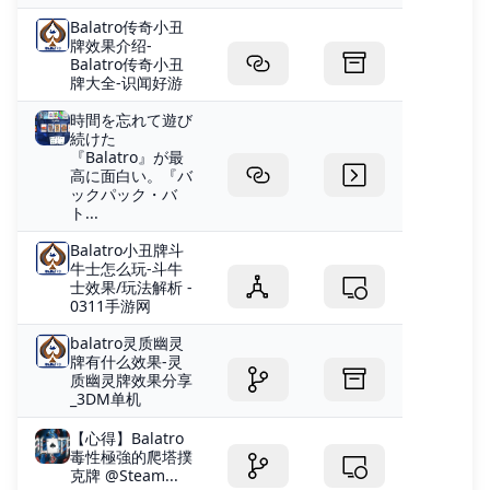
Balatro传奇小丑
牌效果介绍-
Balatro传奇小丑
牌大全-识闻好游
時間を忘れて遊び
続けた
『Balatro』が最
高に面白い。『バ
ックパック・バ
ト...
Balatro小丑牌斗
牛士怎么玩-斗牛
士效果/玩法解析 -
0311手游网
balatro灵质幽灵
牌有什么效果-灵
质幽灵牌效果分享
_3DM单机
【心得】Balatro
毒性極強的爬塔撲
克牌 @Steam...