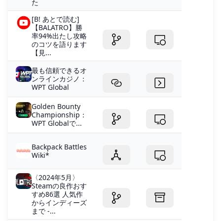
た
[B! あとで読む]
【BALATRO】勝
率94%出たし攻略
のコツを語ります
【見...
最も信頼できるオ
ンラインカジノ：
WPT Global
Golden Bounty
Championship：
WPT​​ Globalで...
Backpack Battles
Wiki*
〈2024年5月〉
Steamの良作おす
すめ86選 人気作
からインディーズ
まで -...