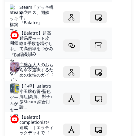
Steam「デッキ構
築フェス」開催
中。
『Balatro』...
【Balatro】超高
難易度モード攻
略!! 手数を増やし
て高倍率をつかみ
取る組み...
完璧な大人のおも
ちゃを選択するた
めの女性のガイド
【心得】Balatro
小丑牌心得-藍色
牌組(高牌、對子)
@Steam 綜合討
論...
【Balatro】
completionist+
達成！｜エラティ
ックデッキでゴ