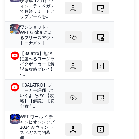
が今年 12 月にウ
ィン・ラスベガス
でお祭りミートア
ップゲームを...
ワンショット -
WPT Globalによ
るフリーズアウト
トーナメント
【Balatro】無限
に遊べるローグラ
イクポーカー【解
説＆攻略プレイ】
-...
【BALATRO】ジ
ョーカー評価して
いくよ その1【攻
略】【解説】【初
心者向...
WPT ワールド チ
ャンピオンシップ
2024 がウィン ラ
スベガスで開幕:
何...