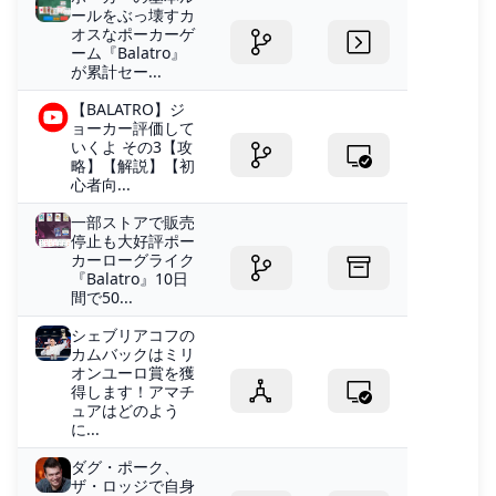
ールをぶっ壊すカ
オスなポーカーゲ
ーム『Balatro』
が累計セー...
【BALATRO】ジ
ョーカー評価して
いくよ その3【攻
略】【解説】【初
心者向...
一部ストアで販売
停止も大好評ポー
カーローグライク
『Balatro』10日
間で50...
シェブリアコフの
カムバックはミリ
オンユーロ賞を獲
得します！アマチ
ュアはどのよう
に...
ダグ・ポーク、
ザ・ロッジで自身