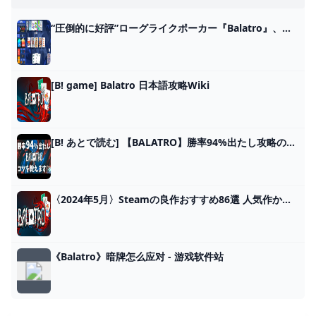
“圧倒的に好評”ローグライクポーカー『Balatro』、発売後3日で売上25万本達成。インフレさせまくりポーカー、口コミ広まりロケットスタート - AUTOMATON
[B! game] Balatro 日本語攻略Wiki
[B! あとで読む] 【BALATRO】勝率94%出たし攻略のコツを語ります【見るだけで上手くなる！】#balatro
〈2024年5月〉Steamの良作おすすめ86選 人気作からインディーズまで - Moovoo(ムーブー)
《Balatro》暗牌怎么应对 - 游戏软件站