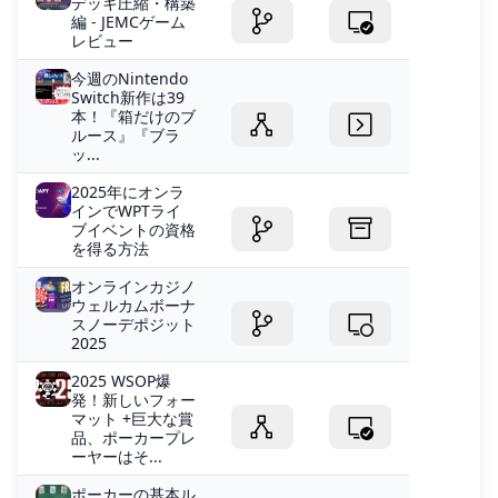
デッキ圧縮・構築
編 - JEMCゲーム
レビュー
今週のNintendo
Switch新作は39
本！『箱だけのブ
ルース』『ブラ
ッ...
2025年にオンラ
インでWPTライ
ブイベントの資格
を得る方法
オンラインカジノ
ウェルカムボーナ
スノーデポジ​​ット
2025
2025 WSOP爆
発！新しいフォー
マット +巨大な賞
品、ポーカープレ
ーヤーはそ...
ポーカーの基本ル