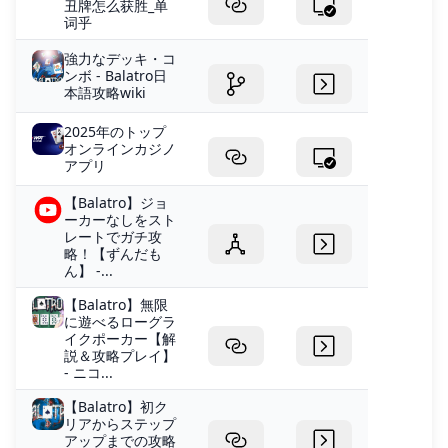
丑牌怎么获胜_单
词乎
強力なデッキ・コ
ンボ - Balatro日
本語攻略wiki
2025年のトップ
オンラインカジノ
アプリ
【Balatro】ジョ
ーカーなしをスト
レートでガチ攻
略！【ずんだも
ん】 -...
【Balatro】無限
に遊べるローグラ
イクポーカー【解
説＆攻略プレイ】
- ニコ...
【Balatro】初ク
リアからステップ
アップまでの攻略