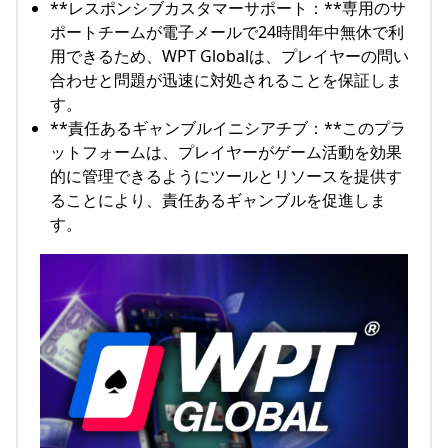
**レスポンシブカスタマーサポート：**専用のサ
ポートチームが電子メールで24時間年中無休で利
用できるため、WPT Globalは、プレイヤーの問い
合わせと問題が迅速に対処されることを保証しま
す。
**責任あるギャンブルイニシアチブ：**このプラ
ットフォームは、プレイヤーがゲーム活動を効果
的に管理できるようにツールとリソースを提供す
ることにより、責任あるギャンブルを促進しま
す。