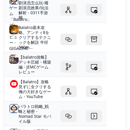
剧演员怎么玩-哑
剧演员效果/玩法
解析 - 0311手游
网
Balatro基本攻
略。アンティ8を
クリアするテクニ
ックを解説 半径
500m...
【balatro攻略】
デッキ圧縮・構築
編 - JEMCゲーム
レビュー
【Balatro】攻略
見ずに全クリする
俺の大好きなゲー
ム - YouTube
バラトロ戦略_戦
略と秘密 -
Nomad Star モバ
イル版