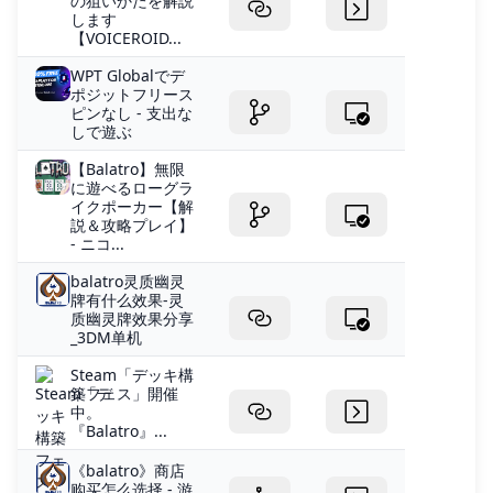
の狙いかたを解説
します
【VOICEROID...
WPT Globalでデ
ポジットフリース
ピンなし - 支出な
しで遊ぶ
【Balatro】無限
に遊べるローグラ
イクポーカー【解
説＆攻略プレイ】
- ニコ...
balatro灵质幽灵
牌有什么效果-灵
质幽灵牌效果分享
_3DM单机
Steam「デッキ構
築フェス」開催
中。
『Balatro』...
《balatro》商店
购买怎么选择 - 游