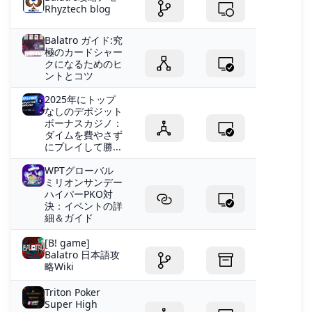
Rhyztech blog
Balatro ガイド:究
極のカードシャー
クになるためのヒ
ントとコツ
2025年にトップ
なしのデポジット
ボーナスカジノ：
ダイムを費やさず
にプレイして勝...
WPTグローバル
ミリオンサンデー
ハイパーPKO対
決：イベントの詳
細＆ガイド
[B! game]
Balatro 日本語攻
略Wiki
Triton Poker
Super High