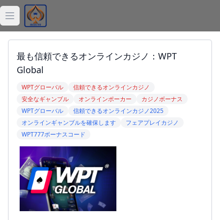
Open main menu
ジョーカー
最も信頼できるオンラインカジノ：WPT
デッキ
Global
WPTグローバル
信頼できるオンラインカジノ
バラトロ
安全なギャンブル
オンラインポーカー
カジノボーナス
WPTグローバル
信頼できるオンラインカジノ2025
Balatro計算機
オンラインギャンブルを確保します
フェアプレイカジノ
WPT777ボーナスコード
Balatro記事