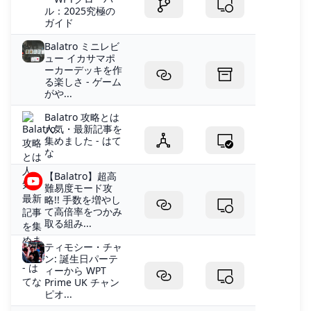
ル：2025究極の
ガイド
Balatro ミニレビ
ュー イカサマポ
ーカーデッキを作
る楽しさ - ゲーム
がや...
Balatro 攻略とは
人気・最新記事を
集めました - はて
な
【Balatro】超高
難易度モード攻
略!! 手数を増やし
て高倍率をつかみ
取る組み...
ティモシー・チャ
ン: 誕生日パーテ
ィーから WPT
Prime UK チャン
ピオ...