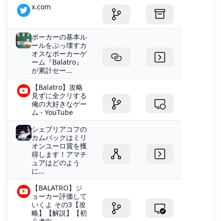
x.com
ポーカーの基本ル
ールをぶっ壊すカ
オスなポーカーゲ
ーム『Balatro』
が累計セー...
【Balatro】攻略
見ずに全クリする
俺の大好きなゲー
ム - YouTube
シェブリアコフの
カムバックはミリ
オンユーロ賞を獲
得します！アマチ
ュアはどのよう
に...
【BALATRO】ジ
ョーカー評価して
いくよ その3【攻
略】【解説】【初