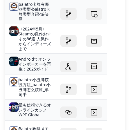
balatro卡牌有哪
些类型-balatro卡
牌类型介绍-游侠
网
〈2024年5月〉
Steamの良作おす
すめ86選 人気作
からインディーズ
まで -...
Androidでオンラ
インポーカーを再
生：2025ガイド
balatro小丑牌获
胜方法_balatro小
丑牌怎么获胜_单
词乎
最も信頼できるオ
ンラインカジノ：
WPT Global
Balatro攻略メモ