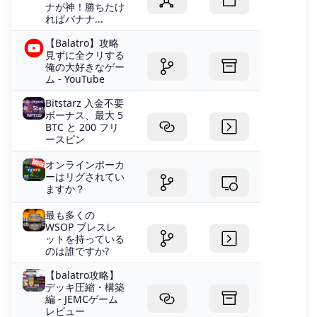
ナが神！勝ちたけ
ればバナナ...
【Balatro】攻略
見ずに全クリする
俺の大好きなゲー
ム - YouTube
Bitstarz 入金不要
ボーナス、最大 5
BTC と 200 フリ
ースピン
オンラインポーカ
ーはリグされてい
ますか？
最も多くの
WSOP ブレスレ
ットを持っている
のは誰ですか?
【balatro攻略】
デッキ圧縮・構築
編 - JEMCゲーム
レビュー