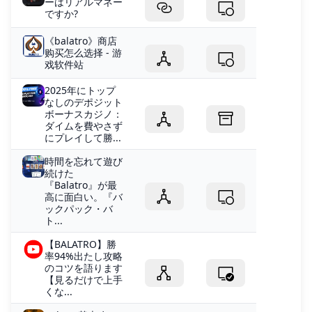
ーはリアルマネー
ですか?
《balatro》商店
购买怎么选择 - 游
戏软件站
2025年にトップ
なしのデポジット
ボーナスカジノ：
ダイムを費やさず
にプレイして勝...
時間を忘れて遊び
続けた
『Balatro』が最
高に面白い。『バ
ックパック・バ
ト...
【BALATRO】勝
率94%出たし攻略
のコツを語ります
【見るだけで上手
くな...