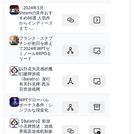
〈2024年5月〉
Steamの良作おす
すめ86選 人気作
からインディーズ
まで -...
フランク・ステプ
チンが初日を終え
て2024年WPTセ
ミノールRRPOを
リード
以扑克为灵感的魔
幻建牌游戏
《Balatro》发行
有关扑克牌-西乐
百世游戏网
WPTグローバル
ボーナス条件：シ
ンプルな現金化
【Balatro】新游
小丑牌简述：游戏
界面及游戏机制参