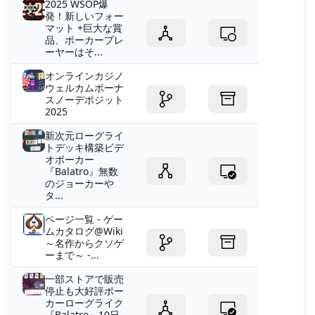
2025 WSOP爆
発！新しいフォー
マット +巨大な賞
品、ポーカープレ
ーヤーはそ...
オンラインカジノ
ウェルカムボーナ
スノーデポジ​​ット
2025
新次元ローグライ
トデッキ構築ビデ
オポーカー
『Balatro』無数
のジョーカーや
タ...
ページ一覧 - ゲー
ムカタログ@Wiki
～名作からクソゲ
ーまで～ -...
一部ストアで販売
停止も大好評ポー
カーローグライク
『Balatro』10日