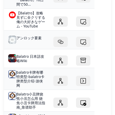
間で50...
【Balatro】攻略
見ずに全クリする
俺の大好きなゲー
ム - YouTube
アンロック要素
Balatro 日本語攻
略Wiki
balatro卡牌有哪
些类型-balatro卡
牌类型介绍-游侠
网
Balatro小丑牌烧
焦小丑怎么用 烧
焦小丑卡牌用法指
南_靠谱助手