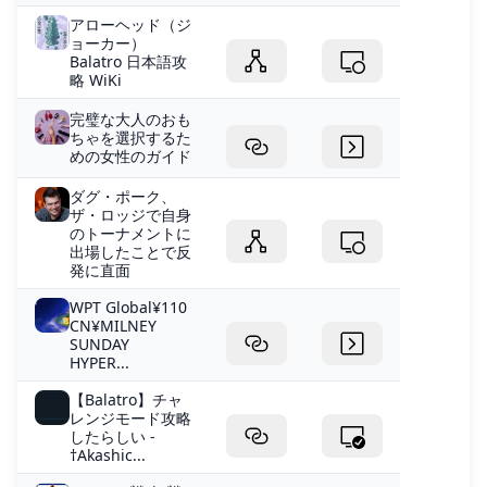
アローヘッド（ジ
ョーカー）
Balatro 日本語攻
略 WiKi
完璧な大人のおも
ちゃを選択するた
めの女性のガイド
ダグ・ポーク、
ザ・ロッジで自身
のトーナメントに
出場したことで反
発に直面
WPT Global¥110
CN¥MILNEY
SUNDAY
HYPER...
【Balatro】チャ
レンジモード攻略
したらしい -
†Akashic...