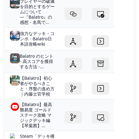
プレイヤーの破滅
を目的とするゲー
ムについて
―『Balatro』の
感想 - 名馬で...
強力なデッキ・コ
ンボ - Balatro日
本語攻略wiki
Balatro のヒント
- 高スコアを獲得
する方法 -...
【Balatro】初心
者がやるべきこ
と・序盤の進め方
｜内藤士官学校
【Balatro】最高
難易度 ゴールド
ステーク攻略 マ
ジックデッキ編
【琴葉茜】...
Steam「デッキ構