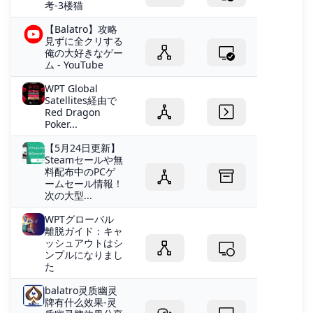
考-3楼猫
【Balatro】攻略
見ずに全クリする
俺の大好きなゲー
ム - YouTube
WPT Global
Satellites経由で
Red Dragon
Poker...
【5月24日更新】
Steamセールや無
料配布中のPCゲ
ームセール情報！
次の大型...
WPTグローバル
離脱ガイド：キャ
ッシュアウトはシ
ンプルになりまし
た
balatro灵质幽灵
牌有什么效果-灵