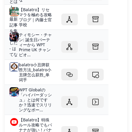
【Balatro】リセ
マラを極める攻略
ブログ｜内藤士官
学校
ティモシー・チャ
ン: 誕生日パーテ
ィーから WPT
Prime UK チャン
ピオ...
balatro小丑牌获
胜方法_balatro小
丑牌怎么获胜_单
词乎
WPT Globalの
「ハイパーダッシ
ュ」とは何です
か？迅速でスリリ
ングなポー...
【Balatro】特殊
ルール攻略でもバ
ナナが強い！バナ