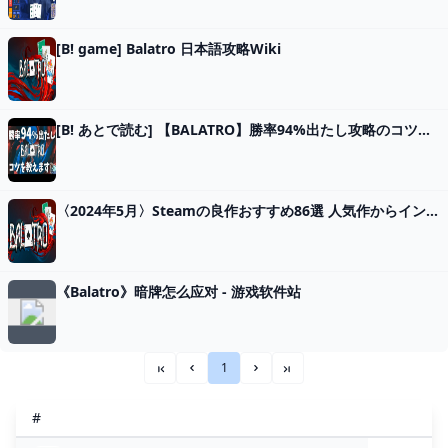
[B! game] Balatro 日本語攻略Wiki
[B! あとで読む] 【BALATRO】勝率94%出たし攻略のコツを語ります【見るだけで上手くなる！】#balatro
〈2024年5月〉Steamの良作おすすめ86選 人気作からインディーズまで - Moovoo(ムーブー)
《Balatro》暗牌怎么应对 - 游戏软件站
1
««
«
»
»»
#