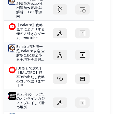
剧演员怎么玩-哑
剧演员效果/玩法
解析 - 0311手游
网
【Balatro】攻略
見ずに全クリする
俺の大好きなゲー
ム - YouTube
Balatro塔罗牌一
览 Balatro攻略 全
牌型全Boss全小
丑全塔罗全星球...
[B! あとで読む]
【BALATRO】勝
率94%出たし攻略
のコツを語ります
【見...
2025年のトップ5
のオンラインカジ
ノ：プレイして勝
つ場所