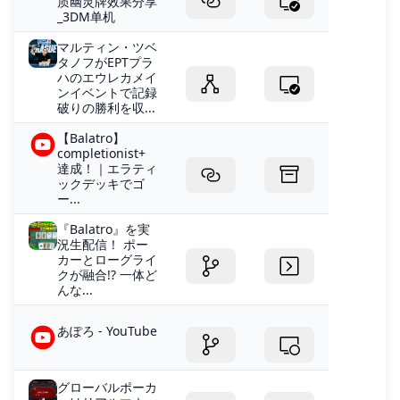
质幽灵牌效果分享
_3DM单机
マルティン・ツベ
タノフがEPTプラ
ハのエウレカメイ
ンイベントで記録
破りの勝利を収...
【Balatro】
completionist+
達成！｜エラティ
ックデッキでゴ
ー...
『Balatro』を実
況生配信！ ポー
カーとローグライ
クが融合!? 一体ど
んな...
あぽろ - YouTube
グローバルポーカ