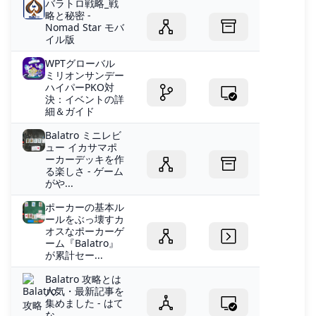
バラトロ戦略_戦
略と秘密 -
Nomad Star モバ
イル版
WPTグローバル
ミリオンサンデー
ハイパーPKO対
決：イベントの詳
細＆ガイド
Balatro ミニレビ
ュー イカサマポ
ーカーデッキを作
る楽しさ - ゲーム
がや...
ポーカーの基本ル
ールをぶっ壊すカ
オスなポーカーゲ
ーム『Balatro』
が累計セー...
Balatro 攻略とは
人気・最新記事を
集めました - はて
な