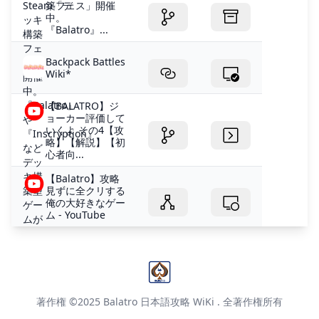
築フェス」開催
中。
『Balatro』...
Backpack Battles
Wiki*
【BALATRO】ジ
ョーカー評価して
いくよ その4【攻
略】【解説】【初
心者向...
【Balatro】攻略
見ずに全クリする
俺の大好きなゲー
ム - YouTube
著作権 ©2025
Balatro 日本語攻略 WiKi
. 全著作権所有