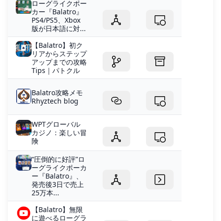
ローグライクポー
カー『Balatro』
PS4/PS5、Xbox
版が日本語に対...
【Balatro】初ク
リアからステップ
アップまでの攻略
Tips｜パトクル
Balatro攻略メモ
Rhyztech blog
WPTグローバル
カジノ：楽しい冒
険
“圧倒的に好評”ロ
ーグライクポーカ
ー『Balatro』、
発売後3日で売上
25万本...
【Balatro】無限
に遊べるローグラ