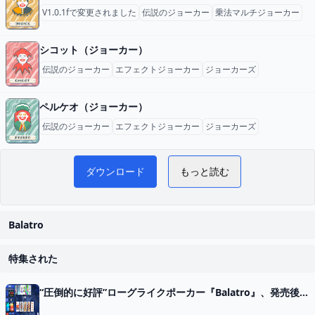
V1.0.1fで変更されました
伝説のジョーカー
乗法マルチジョーカー
シコット（ジョーカー）
伝説のジョーカー
エフェクトジョーカー
ジョーカーズ
ペルケオ（ジョーカー）
伝説のジョーカー
エフェクトジョーカー
ジョーカーズ
Y
Balatro 日本語攻略 WiKi
ダウンロード
もっと読む
Balatro
特集された
“圧倒的に好評”ローグライクポーカー『Balatro』、発売後3日で売上25万本達成。インフレさせまくりポーカー、口コミ広まりロケットスタート - AUTOMATON