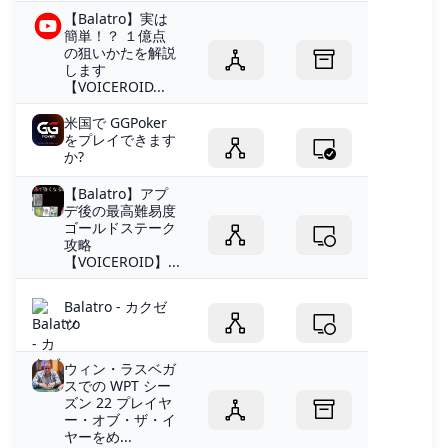
【Balatro】実は
簡単！？ １億点
の狙いかたを解説
します
【VOICEROID...
米国で GGPoker
をプレイできます
か?
【Balatro】アプ
デ後の最高難易度
ゴールドステーク
攻略
【VOICEROID】...
Balatro - カクゼ
ツ
ウィン・ラスベガ
スでの WPT シー
ズン 22 プレイヤ
ー・オブ・ザ・イ
ヤーをめ...