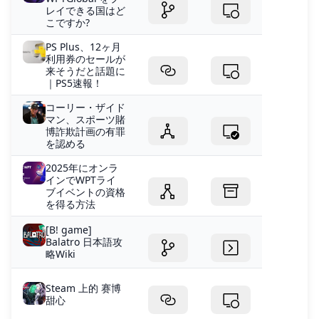
レイできる国はど
こですか?
PS Plus、12ヶ月
利用券のセールが
来そうだと話題に
｜PS5速報！
コーリー・ザイド
マン、スポーツ賭
博詐欺計画の有罪
を認める
2025年にオンラ
インでWPTライ
ブイベントの資格
を得る方法
[B! game]
Balatro 日本語攻
略Wiki
Steam 上的 赛博
甜心