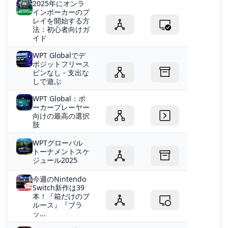
2025年にオンラ
インポーカーのプ
レイを開始する方
法：初心者向けガ
イド
WPT Globalでデ
ポジットフリース
ピンなし - 支出な
しで遊ぶ
WPT Global：ポ
ーカープレーヤー
向けの最高の選択
肢
WPTグローバル
トーナメントスケ
ジュール2025
今週のNintendo
Switch新作は39
本！『箱だけのブ
ルース』『ブラ
ッ...