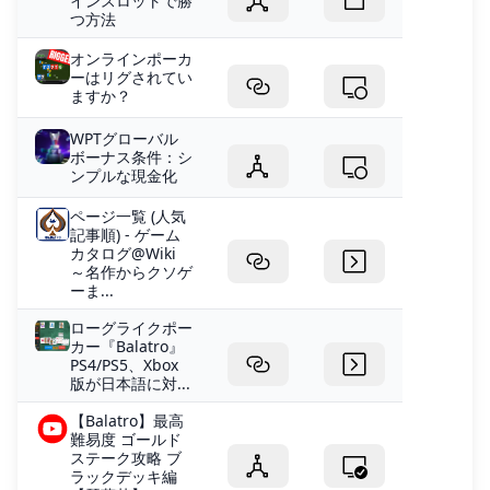
インスロットで勝
つ方法
オンラインポーカ
ーはリグされてい
ますか？
WPTグローバル
ボーナス条件：シ
ンプルな現金化
ページ一覧 (人気
記事順) - ゲーム
カタログ@Wiki
～名作からクソゲ
ーま...
ローグライクポー
カー『Balatro』
PS4/PS5、Xbox
版が日本語に対...
【Balatro】最高
難易度 ゴールド
ステーク攻略 ブ
ラックデッキ編