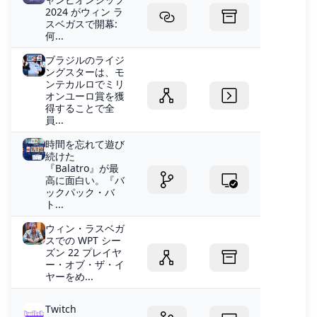
2024 がウィン ラ
スベガスで開幕:
何...
ブラジルのライジ
ングスターは、モ
ンテカルロでミリ
オンユーロ賞を獲
得することで全
員...
時間を忘れて遊び
続けた
『Balatro』が最
高に面白い。『バ
ックパック・バ
ト...
ウィン・ラスベガ
スでの WPT シー
ズン 22 プレイヤ
ー・オブ・ザ・イ
ヤーをめ...
Twitch