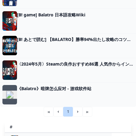
[B! game] Balatro 日本語攻略Wiki
[B! あとで読む] 【BALATRO】勝率94%出たし攻略のコツを語ります【見るだけで上手くなる！】#balatro
〈2024年5月〉Steamの良作おすすめ86選 人気作からインディーズまで - Moovoo(ムーブー)
《Balatro》暗牌怎么应对 - 游戏软件站
1
««
«
»
»»
#