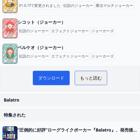
V1.0.1fで変更されました
伝説のジョーカー
乗法マルチジョーカー
シコット（ジョーカー）
伝説のジョーカー
エフェクトジョーカー
ジョーカーズ
ペルケオ（ジョーカー）
伝説のジョーカー
エフェクトジョーカー
ジョーカーズ
AY
Balatro 日本語攻略 WiKi
ダウンロード
もっと読む
Balatro
特集された
“圧倒的に好評”ローグライクポーカー『Balatro』、発売後3日で売上25万本達成。インフレさせまくりポーカー、口コミ広まりロケットスタート - AUTOMATON