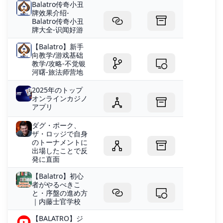
Balatro传奇小丑
牌效果介绍-
Balatro传奇小丑
牌大全-识闻好游
【Balatro】新手
向教学/游戏基础
教学/攻略-不觉银
河曙-旅法师营地
2025年のトップ
オンラインカジノ
アプリ
ダグ・ポーク、
ザ・ロッジで自身
のトーナメントに
出場したことで反
発に直面
【Balatro】初心
者がやるべきこ
と・序盤の進め方
｜内藤士官学校
【BALATRO】ジ