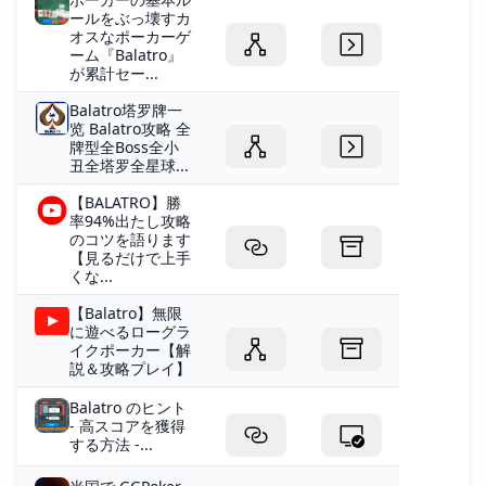
ールをぶっ壊すカ
オスなポーカーゲ
ーム『Balatro』
が累計セー...
Balatro塔罗牌一
览 Balatro攻略 全
牌型全Boss全小
丑全塔罗全星球...
【BALATRO】勝
率94%出たし攻略
のコツを語ります
【見るだけで上手
くな...
【Balatro】無限
に遊べるローグラ
イクポーカー【解
説＆攻略プレイ】
Balatro のヒント
- 高スコアを獲得
する方法 -...