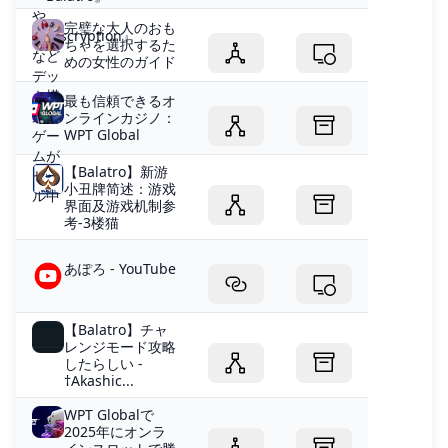
完璧な大人のおも
ちゃを選択するた
めの女性のガイド
最も信頼できるオ
ンラインカジノ：
WPT Global
【Balatro】新游
小丑牌简述：游戏
界面及游戏机制参
考-3楼猫
あぽろ - YouTube
【Balatro】チャ
レンジモード攻略
したらしい -
†Akashic...
WPT Globalで
2025年にオンラ