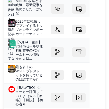
Balatro 攻略とは
人気・最新記事を
集めました - はて
な
2025年に視聴し
てプレイするトッ
プオンラインポー
カートーナメント
【5月24日更新】
Steamセールや無
料配布中のPCゲ
ームセール情報！
次の大型...
最も多くの
WSOP ブレスレ
ットを持っている
のは誰ですか?
【BALATRO】ジ
ョーカー評価して
いくよ その3【攻
略】【解説】【初
心者向...