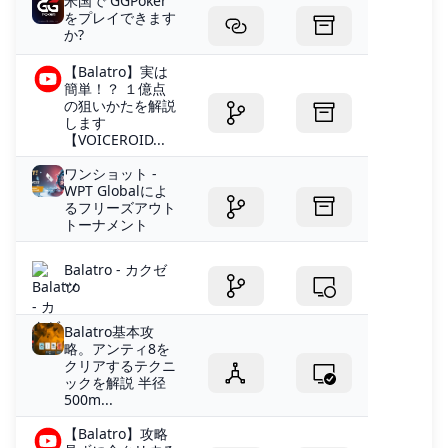
米国で GGPoker
をプレイできます
か?
【Balatro】実は
簡単！？ １億点
の狙いかたを解説
します
【VOICEROID...
ワンショット -
WPT Globalによ
るフリーズアウト
トーナメント
Balatro - カクゼ
ツ
Balatro基本攻
略。アンティ8を
クリアするテクニ
ックを解説 半径
500m...
【Balatro】攻略