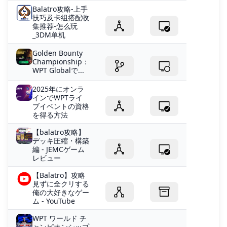
Balatro攻略-上手
技巧及卡组搭配收
集推荐-怎么玩
_3DM单机
Golden Bounty
Championship：
WPT​​ Globalで...
2025年にオンラ
インでWPTライ
ブイベントの資格
を得る方法
【balatro攻略】
デッキ圧縮・構築
編 - JEMCゲーム
レビュー
【Balatro】攻略
見ずに全クリする
俺の大好きなゲー
ム - YouTube
WPT ワールド チ
ャンピオンシップ