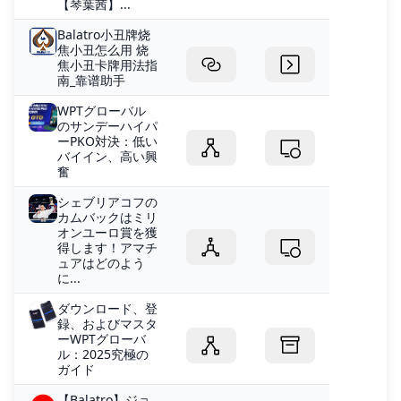
【琴葉茜】...
Balatro小丑牌烧
焦小丑怎么用 烧
焦小丑卡牌用法指
南_靠谱助手
WPTグローバル
のサンデーハイパ
ーPKO対決：低い
バイイン、高い興
奮
シェブリアコフの
カムバックはミリ
オンユーロ賞を獲
得します！アマチ
ュアはどのよう
に...
ダウンロード、登
録、およびマスタ
ーWPTグローバ
ル：2025究極の
ガイド
【Balatro】ジョ