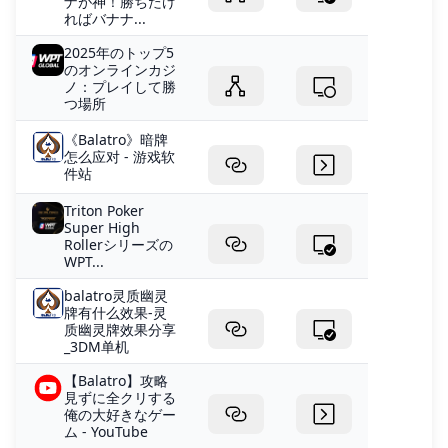
ナが神！勝ちたけ
ればバナナ...
2025年のトップ5
のオンラインカジ
ノ：プレイして勝
つ場所
《Balatro》暗牌
怎么应对 - 游戏软
件站
Triton Poker
Super High
Rollerシリーズの
WPT...
balatro灵质幽灵
牌有什么效果-灵
质幽灵牌效果分享
_3DM单机
【Balatro】攻略
見ずに全クリする
俺の大好きなゲー
ム - YouTube