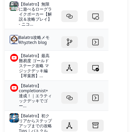
【Balatro】無限
に遊べるローグラ
イクポーカー【解
説＆攻略プレイ】
- ニコ...
Balatro攻略メモ
Rhyztech blog
【Balatro】最高
難易度 ゴールド
ステーク攻略 マ
ジックデッキ編
【琴葉茜】...
【Balatro】
completionist+
達成！｜エラティ
ックデッキでゴ
ー...
【Balatro】初ク
リアからステップ
アップまでの攻略
Tips｜パトクル