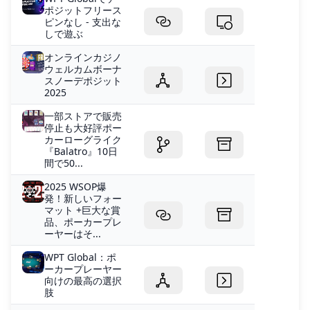
ポジットフリース
ピンなし - 支出な
しで遊ぶ
オンラインカジノ
ウェルカムボーナ
スノーデポジ​​ット
2025
一部ストアで販売
停止も大好評ポー
カーローグライク
『Balatro』10日
間で50...
2025 WSOP爆
発！新しいフォー
マット +巨大な賞
品、ポーカープレ
ーヤーはそ...
WPT Global：ポ
ーカープレーヤー
向けの最高の選択
肢