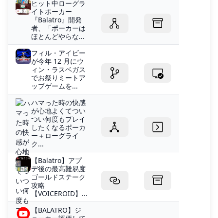
ヒット中ローグラ
イトポーカー
『Balatro』開発
者、「ポーカーは
ほとんどやらな...
フィル・アイビー
が今年 12 月にウ
ィン・ラスベガス
でお祭りミートア
ップゲームを...
ハマった時の快感
が心地よくてつい
つい何度もプレイ
したくなるポーカ
ー＋ローグライ
ク...
【Balatro】アプ
デ後の最高難易度
ゴールドステーク
攻略
【VOICEROID】...
【BALATRO】ジ