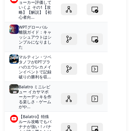
ョーカー評価して
いくよ その1【攻
略】【解説】【初
心者向...
WPTグローバル
離脱ガイド：キャ
ッシュアウトはシ
ンプルになりまし
た
マルティン・ツベ
タノフがEPTプラ
ハのエウレカメイ
ンイベントで記録
破りの勝利を収...
Balatro ミニレビ
ュー イカサマポ
ーカーデッキを作
る楽しさ - ゲーム
がや...
【Balatro】特殊
ルール攻略でもバ
ナナが強い！バナ