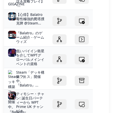
説＆攻略プレイ】
-...
【心得】Balatro
毒性極強的爬塔撲
克牌 @Steam...
『Balatro』のゲ
ーム紹介 - ゲーム
ウィズ
低いバイイン衛星
を介してWPTグ
ローバルメインイ
ベントの資格
Steam「デッキ構
築フェス」開催
中。
『Balatro』...
ティモシー・チャ
ン: 誕生日パーテ
ィーから WPT
Prime UK チャン
ピオ...