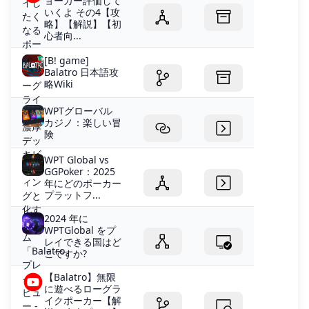
ョーカー評価して
いくよ その4【攻
略】【解説】【初
心者向...
[B! game]
Balatro 日本語攻
略Wiki
WPTグローバル
カジノ：楽しい冒
険
WPT Global vs
GGPoker：2025
年にどのポーカー
プラットフ...
2024 年に
WPTGlobal をプ
レイできる国はど
こですか?
【Balatro】無限
に遊べるローグラ
イクポーカー【解