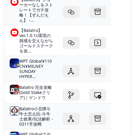
ーカーなしをスト
レートでガチ攻
略！【ずんだも
ん】 -...
【Balatro】
ver.1.0.1c環境の
雑感を交えながら
ゴールドステーク
を攻...
WPT Global¥110
CN¥MILNEY
SUNDAY
HYPER...
Balatro 完全攻略
(Gold Stakeクリ
ア)｜ゲンドウ
Balatro小丑牌斗
牛士怎么玩-斗牛
士效果/玩法解析 -
0311手游网
WPT Globalでデ