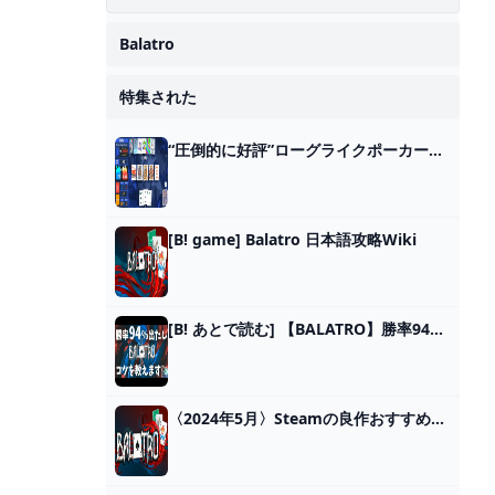
カー
Balatro
特集された
“圧倒的に好評”ローグライクポーカー『Balatro』、発売後3日で売上25万本達成。インフレさせまくりポーカー、口コミ広まりロケットスタート - AUTOMATON
[B! game] Balatro 日本語攻略Wiki
[B! あとで読む] 【BALATRO】勝率94%出たし攻略のコツを語ります【見るだけで上手くなる！】#balatro
〈2024年5月〉Steamの良作おすすめ86選 人気作からインディーズまで - Moovoo(ムーブー)