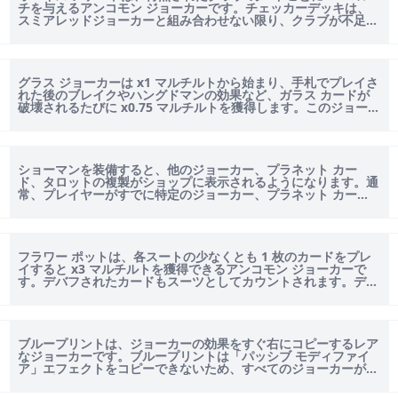
チを与えるアンコモン ジョーカーです。チェッカーデッキは、
スミアレッドジョーカーと組み合わせない限り、クラブが不足し
ているため、オニキス...
グラス ジョーカーは x1 マルチルトから始まり、手札でプレイさ
れた後のブレイクやハングドマンの効果など、ガラス カードが
破壊されるたびに x0.75 マルチルトを獲得します。このジョーカ
ーは生鮮食品...
ショーマンを装備すると、他のジョーカー、プラネット カー
ド、タロットの複製がショップに表示されるようになります。通
常、プレイヤーがすでに特定のジョーカー、プラネット カー
ド、またはタロットを所有してい...
フラワー ポットは、各スートの少なくとも 1 枚のカードをプレ
イすると x3 マルチルトを獲得できるアンコモン ジョーカーで
す。デバフされたカードもスーツとしてカウントされます。デバ
フされたワイルド...
ブループリントは、ジョーカーの効果をすぐ右にコピーするレア
なジョーカーです。ブループリントは「パッシブ モディファイ
ア」エフェクトをコピーできないため、すべてのジョーカーがブ
ループリントと互換性がある...