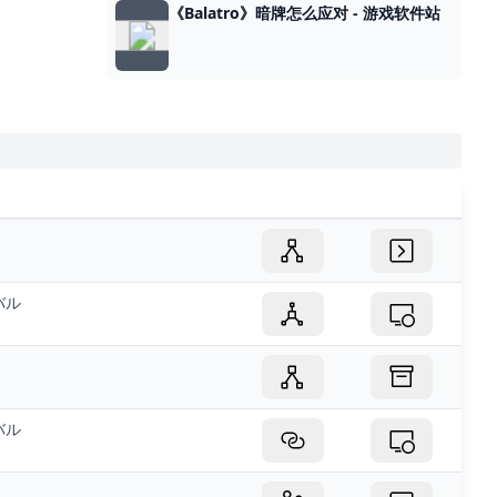
《Balatro》暗牌怎么应对 - 游戏软件站
バル
バル