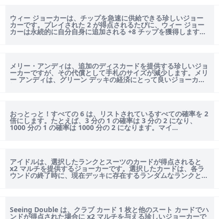
ウィー ジョーカーは、チップを急速に供給できる珍しいジョー
カーです。プレイされた 2 が得点されるたびに、ウィー ジョー
カーは永続的に自分自身に追加される +8 チップを獲得します。
このジョーカーは生...
メリー・アンディは、追加のディスカードを提供する珍しいジョ
ーカーですが、その代償として手札のサイズが減少します。メリ
ー アンディは、グリーン デッキの経済にとって良いジョーカー
初期ゲームです。利子が得...
おっとっと！すべての 6 は、リストされているすべての確率を 2
倍にします。たとえば、3 分の 1 の確率は 3 分の 2 になり、
1000 分の 1 の確率は 1000 分の 2 になります。マイ...
アイドルは、選択したランクとスーツのカードが得点されると
x2 マルチを提供するジョーカーです。選択したカードは、各ラ
ウンドの終了時に、現在デッキに存在するランダムなランクとス
ーツに設定されます。たと...
Seeing Double は、クラブ カード 1 枚と他のスート カードでハ
ンドが得点された場合に x2 マルチを与える珍しいジョーカーで