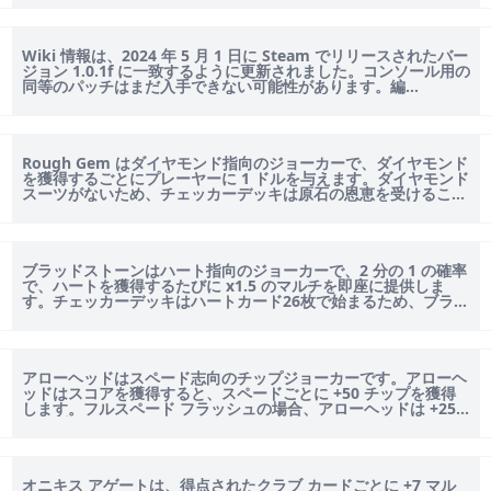
Wiki 情報は、2024 年 5 月 1 日に Steam でリリースされたバー
ジョン 1.0.1f に一致するように更新されました。コンソール用の
同等のパッチはまだ入手できない可能性があります。編...
Rough Gem はダイヤモンド指向のジョーカーで、ダイヤモンド
を獲得するごとにプレーヤーに 1 ドルを与えます。ダイヤモンド
スーツがないため、チェッカーデッキは原石の恩恵を受けること
ができません。...
ブラッドストーンはハート指向のジョーカーで、2 分の 1 の確率
で、ハートを獲得するたびに x1.5 のマルチを即座に提供しま
す。チェッカーデッキはハートカード26枚で始まるため、ブラッ
ドストーンとの...
アローヘッドはスペード志向のチップジョーカーです。アローヘ
ッドはスコアを獲得すると、スペードごとに +50 チップを獲得
します。フルスペード フラッシュの場合、アローヘッドは +250
チップを提供し...
オニキス アゲートは、得点されたクラブ カードごとに +7 マル