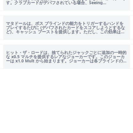
す。クラブカードがデバフされている場合、Seeing...
マタドールは、ボス ブラインドの能力をトリガーするハンドを
プレイするたびに (デバフされたカードをスコアしようとするな
ど)、キャッシュ ブーストを提供します。ただし、この効果はす
べてのボス ブラインド...
ヒット・ザ・ロードは、捨てられたジャックごとに追加の一時的
な x0.5 マルチを提供するレアなジョーカーです。このジョーカ
ーは x1.0 Mult から始まります。ジョーカーは各ブラインドの終
了時にリ...