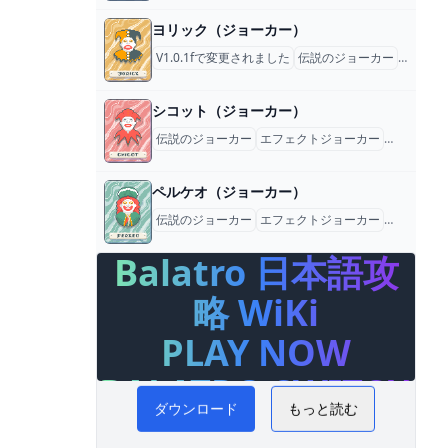
ヨリック（ジョーカー）
V1.0.1fで変更されました
伝説のジョーカー
乗法マ
シコット（ジョーカー）
伝説のジョーカー
エフェクトジョーカー
ジョーカー
ペルケオ（ジョーカー）
伝説のジョーカー
エフェクトジョーカー
ジョーカー
Balatro 日本語攻
略 WiKi
PLAY NOW
BALATRO SWITCH
ダウンロード
もっと読む
リアルマネー ポー