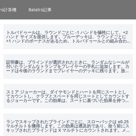
atro計算機
Balatro記事
トルバドゥールは、ラウンドごとに -1 ハンドを犠牲にして、+2
ハンド サイズを提供します。ブルーデッキは、ラウンドごとに
+1 ハンドのボーナスがあるため、トルバドゥールとの組み合わ
せが最も効果的...
証明書は、ブラインドが選択されたときに、ランダムなシールが
付いたランダムなトランプをプレイヤーの手札に追加します。カ
ードは今後のラウンドまでプレイヤーのデッキに残ります。放棄
されたデッキは、カードの枚...
スミア ジョーカーは、ダイヤモンドとハートを同じスートとし
てカウントし、クラブとスペードを同じスートとしてカウントす
るジョーカーです。この効果は、スートに基づいた効果を持つす
べてのジョーカーとブライン...
ランでスキップされたブラインドごとに、スローバックは x0.25
マルチルトを獲得します。この効果は遡及的であり、拾う前にス
キップされたブラインドは X マルチトにカウントされます。メイ
ンメニューに移...