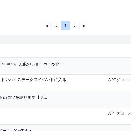
1
««
«
»
»»
atro』無数のジョーカーやタ...
リトンハイステークスイベントに入る
WPTグロー
攻略のコツを語ります【見...
..
WPTグロー
 - YouTube