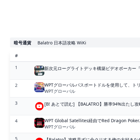
暗号通貨
Balatro 日本語攻略 WiKi
#
1
新次元ローグライトデッキ構築ビデオポーカー『Bal
WPTグローバルパスポートドルを使用して、ト
2
WPTグローバル
3
[B! あとで読む] 【BALATRO】勝率94%出たし
WPT Global Satellites経由でRed Dragon Poker.
4
WPTグローバル
5
【Balatro】攻略見ずに全クリする俺の大好きなゲーム